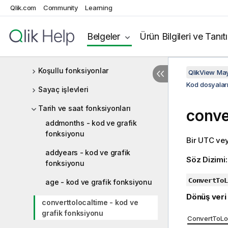
Qlik.com
Community
Learning
Aggr
Analiz bağlantıları
Belgeler
Ürün Bilgileri ve Tanıt
Renk fonksiyonları
Koşullu fonksiyonlar
QlikView Ma
Kod dosyaları
Sayaç işlevleri
Tarih ve saat fonksiyonları
conve
addmonths - kod ve grafik
fonksiyonu
Bir
UTC
ve
addyears - kod ve grafik
Söz Dizimi
fonksiyonu
ConvertToL
age - kod ve grafik fonksiyonu
Dönüş veri 
converttolocaltime - kod ve
grafik fonksiyonu
ConvertToLoc