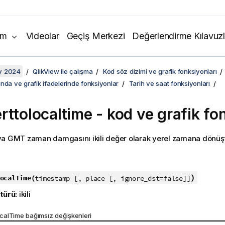
ım
Videolar
Geçiş Merkezi
Değerlendirme Kılavuzl
y 2024
QlikView ile çalışma
Kod söz dizimi ve grafik fonksiyonları
nda ve grafik ifadelerinde fonksiyonlar
Tarih ve saat fonksiyonları
rttolocaltime - kod ve grafik f
ya
GMT
zaman damgasını ikili değer olarak yerel zamana dönüşt
:
)
ocalTime(
timestamp [, place [, ignore_dst=false]]
türü:
ikili
alTime bağımsız değişkenleri