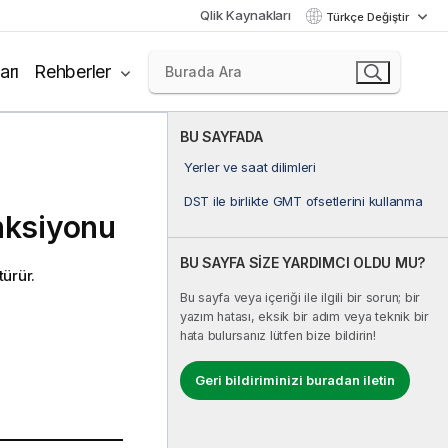
Qlik Kaynakları
Türkçe Değiştir
arı
Rehberler
BU SAYFADA
Yerler ve saat dilimleri
DST ile birlikte GMT ofsetlerini kullanma
onksiyonu
BU SAYFA SİZE YARDIMCI OLDU MU?
ürür.
Bu sayfa veya içeriği ile ilgili bir sorun; bir
yazım hatası, eksik bir adım veya teknik bir
hata bulursanız lütfen bize bildirin!
Geri bildiriminizi buradan iletin