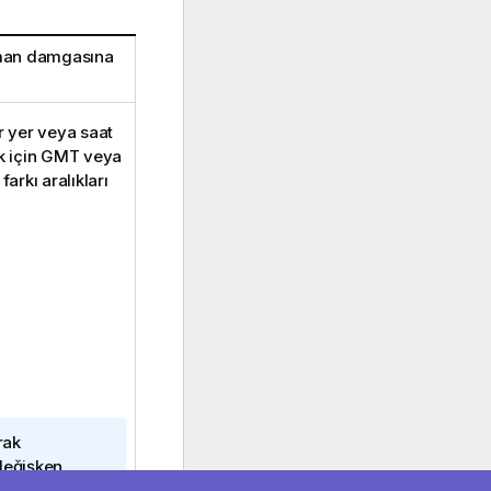
man damgasına
r yer veya saat
k için
GMT
veya
farkı aralıkları
rak
değişken
şkeninde GMT