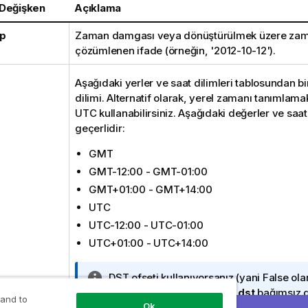
 Değişken
Açıklama
p
Zaman damgası veya dönüştürülmek üzere za
çözümlenen ifade (örneğin, '2012-10-12').
Aşağıdaki yerler ve saat dilimleri tablosundan bi
dilimi. Alternatif olarak, yerel zamanı tanımlama
UTC
kullanabilirsiniz. Aşağıdaki değerler ve saat 
geçerlidir:
GMT
GMT-12:00 - GMT-01:00
GMT+01:00 - GMT+14:00
UTC
UTC-12:00 - UTC-01:00
UTC+01:00 - UTC+14:00
B
DST ofseti kullanıyorsanız (yani
False
ola
i
değerlendirilen bir
ignore_dst
bağımsız 
 and to
Ok
l
değeri belirtirseniz)
place
bağımsız deği