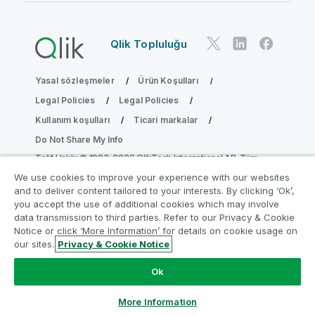
Qlik Topluluğu
Yasal sözleşmeler
Ürün Koşulları
Legal Policies
Legal Policies
Kullanım koşulları
Ticari markalar
Do Not Share My Info
Telif Hakkı © 1993-2026 QlikTech International AB. Tüm
hakları saklıdır.
We use cookies to improve your experience with our websites
and to deliver content tailored to your interests. By clicking ‘Ok’,
you accept the use of additional cookies which may involve
data transmission to third parties. Refer to our Privacy & Cookie
Analiz Modernleştirme Programına katılın
Notice or click ‘More Information’ for details on cookie usage on
our sites.
Privacy & Cookie Notice
Analiz Modernleştirme Programı ile değerli QlikView
uygulamalarınızı ödün vermeden modernleştirin.
Bize
Ok
ulaşmak
ve daha fazla bilgi almak için buraya tıklayın:
ampquestions@qlik.com
More Information