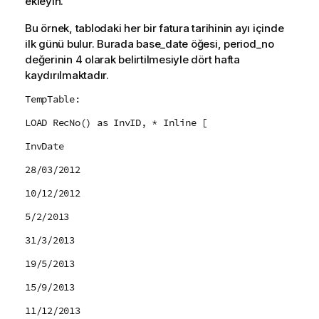
ekleyin.
Bu örnek, tablodaki her bir fatura tarihinin ayı içinde
ilk günü bulur. Burada
base_date
öğesi,
period_no
değerinin 4 olarak belirtilmesiyle dört hafta
kaydırılmaktadır.
TempTable:
LOAD RecNo() as InvID, * Inline [
InvDate
28/03/2012
10/12/2012
5/2/2013
31/3/2013
19/5/2013
15/9/2013
11/12/2013