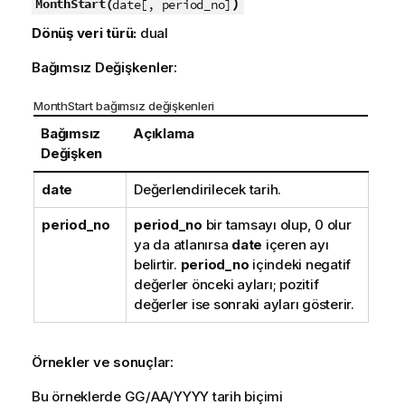
)
MonthStart(
date[, period_no]
Dönüş veri türü:
dual
Bağımsız Değişkenler:
MonthStart bağımsız değişkenleri
Bağımsız
Açıklama
Değişken
date
Değerlendirilecek tarih.
period_no
period_no
bir tamsayı olup, 0 olur
ya da atlanırsa
date
içeren ayı
belirtir.
period_no
içindeki negatif
değerler önceki ayları; pozitif
değerler ise sonraki ayları gösterir.
Örnekler ve sonuçlar:
Bu örneklerde GG/AA/YYYY tarih biçimi