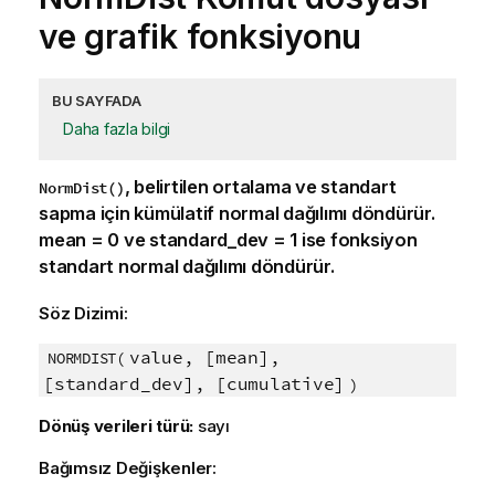
ve grafik fonksiyonu
BU SAYFADA
Daha fazla bilgi
, belirtilen ortalama ve standart
NormDist()
sapma için kümülatif normal dağılımı döndürür.
mean = 0
ve
standard_dev = 1
ise fonksiyon
standart normal dağılımı döndürür.
Söz Dizimi:
value, [mean],
NORMDIST(
[standard_dev], [cumulative]
)
Dönüş verileri türü:
sayı
Bağımsız Değişkenler: