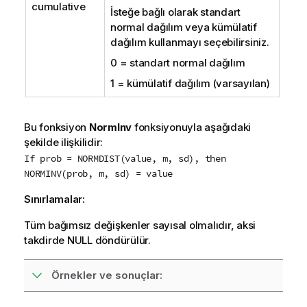
cumulative
İsteğe bağlı olarak standart
normal dağılım veya kümülatif
dağılım kullanmayı seçebilirsiniz.
0 = standart normal dağılım
1 = kümülatif dağılım (varsayılan)
Bu fonksiyon
NormInv
fonksiyonuyla aşağıdaki
şekilde ilişkilidir:
If prob = NORMDIST(value, m, sd), then
NORMINV(prob, m, sd) = value
Sınırlamalar:
Tüm bağımsız değişkenler sayısal olmalıdır, aksi
takdirde
NULL
döndürülür.
Örnekler ve sonuçlar: