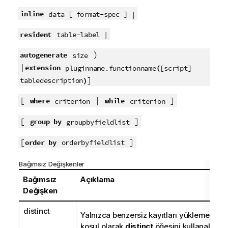
inline
data [ format-spec ] |
resident
table-label |
)
autogenerate
size
|
extension
(
pluginname.functionname
[script]
]
)
tabledescription
[
|
]
where
while
criterion
criterion
[
]
group by
groupbyfieldlist
[
]
order by
orderbyfieldlist
Bağımsız Değişkenler
Bağımsız
Açıklama
Değişken
distinct
Yalnızca benzersiz kayıtları yüklemek ist
koşul olarak
distinct
öğesini kullanabilirsi