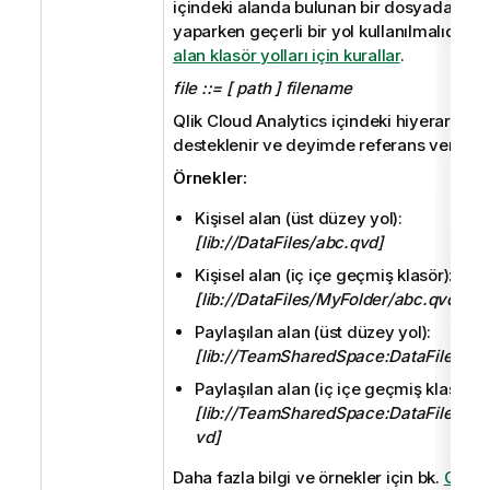
içindeki alanda bulunan bir dosyadan y
yaparken geçerli bir yol kullanılmalıdır. b
alan klasör yolları için kurallar
.
file ::= [ path ] filename
Qlik Cloud Analytics
içindeki hiyerarşik kl
desteklenir ve deyimde referans verilebili
Örnekler:
Kişisel alan (üst düzey yol):
[lib://DataFiles/abc.qvd]
Kişisel alan (iç içe geçmiş klasör):
[lib://DataFiles/MyFolder/abc.qvd]
Paylaşılan alan (üst düzey yol):
[lib://TeamSharedSpace:DataFiles/xy
Paylaşılan alan (iç içe geçmiş klasör):
[lib://TeamSharedSpace:DataFiles/My
vd]
Daha fazla bilgi ve örnekler için bk.
Qlik 