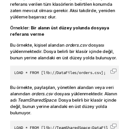
referans verilen tüm klasörlerin belirtilen konumda
zaten mevcut olması gerekir. Aksi takdirde, yeniden
yükleme başarısız olur.
Örnekler:
Bir alanın üst düzey yolunda dosyaya
referans verme
Bu örnekte, kişisel alandan
orders.csv
dosyası
yüklenmektedir. Dosya belirli bir klasör içinde değil,
bunun yerine alandaki en üst düzey yolda bulunuyor.
LOAD * FROM [lib://DataFiles/orders.csv];
Kodu p
Bu örnekte,
paylaşılan
,
yönetilen
alandan veya
veri
alanından
orders.csv
dosyası yüklenmektedir. Alanın
adı
TeamSharedSpace
. Dosya belirli bir klasör içinde
değil, bunun yerine alandaki en üst düzey yolda
bulunuyor.
LOAD * FROM [lib://TeamSharedSpace:DataFiles/orders