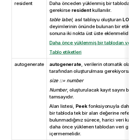
resident
Daha önceden yüklenmiş bir tablodan ve
gerekirse
resident
kullanılır.
table label
, asıl tabloyu oluşturan
LOAD
v
deyimlerinin önünde bulunan bir etikettir. 
sonuna iki nokta üst üste eklenmelidir.
Daha önce yüklenmiş bir tablodan veriler
Tablo etiketleri
autogenerate
autogenerate
, verilerin otomatik olarak
tarafından oluşturulması gerekiyorsa kulla
size ::= number
Number
, oluşturulacak kayıt sayını belirte
tamsayıdır.
Alan listesi,
Peek
fonksiyonuyla daha ön
bir tabloda tek bir alan değerine referans
bulunmadığınız sürece, harici veri kayn
daha önce yüklenen tablodan veri gerekti
içermemelidir.