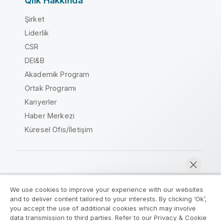
Qlik Hakkında
Şirket
Liderlik
CSR
DEI&B
Akademik Program
Ortak Programı
Kariyerler
Haber Merkezi
Küresel Ofis/İletişim
Qlik Topluluğu
We use cookies to improve your experience with our websites
and to deliver content tailored to your interests. By clicking ‘Ok’,
Yasal sözleşmeler
Ürün Koşulları
you accept the use of additional cookies which may involve
data transmission to third parties. Refer to our Privacy & Cookie
Legal Policies
Legal Policies