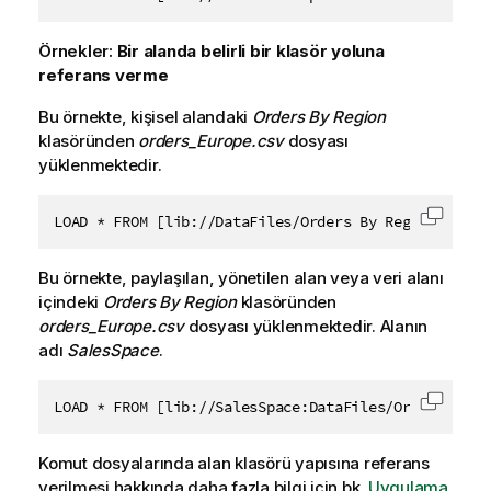
Kodu p
Örnekler:
Bir alanda belirli bir klasör yoluna
referans verme
Bu örnekte, kişisel alandaki
Orders By Region
klasöründen
orders_Europe.csv
dosyası
yüklenmektedir.
LOAD * FROM [lib://DataFiles/Orders By Region/order
Kodu p
Bu örnekte,
paylaşılan
,
yönetilen
alan veya
veri alanı
içindeki
Orders By Region
klasöründen
orders_Europe.csv
dosyası yüklenmektedir. Alanın
adı
SalesSpace
.
LOAD * FROM [lib://SalesSpace:DataFiles/Orders By R
Kodu p
Komut dosyalarında alan klasörü yapısına referans
verilmesi hakkında daha fazla bilgi için bk.
Uygulama