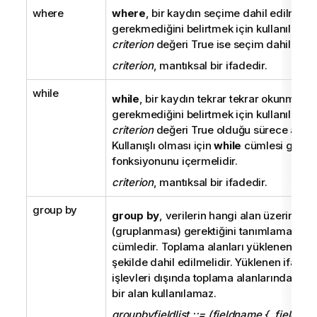
where
where
, bir kaydın seçime dahil edilmesi
gerekmediğini belirtmek için kullanılan bi
criterion
değeri
True
ise seçim dahil edilir
criterion
, mantıksal bir ifadedir.
while
while
, bir kaydın tekrar tekrar okunması 
gerekmediğini belirtmek için kullanılan bi
criterion
değeri
True
olduğu sürece aynı k
Kullanışlı olması için
while
cümlesi genell
fonksiyonunu içermelidir.
criterion
, mantıksal bir ifadedir.
group by
group by
, verilerin hangi alan üzerinde 
(gruplanması) gerektiğini tanımlamak için 
cümledir. Toplama alanları yüklenen ifade
şekilde dahil edilmelidir. Yüklenen ifade
işlevleri dışında toplama alanlarından b
bir alan kullanılamaz.
groupbyfieldlist ::= (fieldname { ,fieldnam