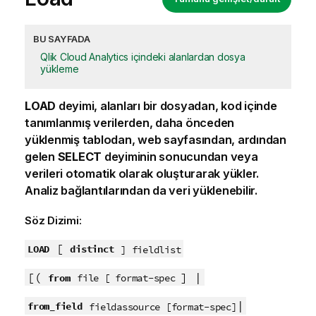
BU SAYFADA
Qlik Cloud Analytics içindeki alanlardan dosya
yükleme
LOAD
deyimi, alanları bir dosyadan, kod içinde
tanımlanmış verilerden, daha önceden
yüklenmiş tablodan, web sayfasından, ardından
gelen
SELECT
deyiminin sonucundan veya
verileri otomatik olarak oluşturarak yükler.
Analiz bağlantılarından da veri yüklenebilir.
Söz Dizimi:
[
LOAD
distinct
] fieldlist
[(
] |
from
file [ format-spec
|
from_field
fieldassource [format-spec]