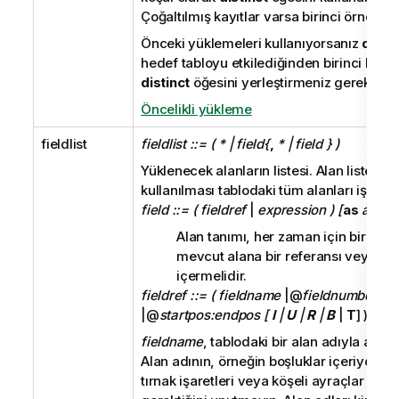
Çoğaltılmış kayıtlar varsa birinci örnek yü
Önceki yüklemeleri kullanıyorsanız
distin
hedef tabloyu etkilediğinden birinci load
distinct
öğesini yerleştirmeniz gerekir.
Öncelikli yükleme
fieldlist
fieldlist ::= ( * | field{
,
* | field } )
Yüklenecek
alanların
listesi. Alan listesi 
kullanılması tablodaki tüm alanları işaret 
field ::= ( fieldref
|
expression ) [
as
alias
Alan tanımı, her zaman için bir değ
mevcut alana bir referansı veya bir
içermelidir.
fieldref ::= ( fieldname
|@
fieldnumber
|@
startpos:endpos [
I
|
U
|
R
|
B
|
T
] )
fieldname
, tablodaki bir alan adıyla aynı 
Alan adının, örneğin boşluklar içeriyorsa, 
tırnak işaretleri veya köşeli ayraçlar için