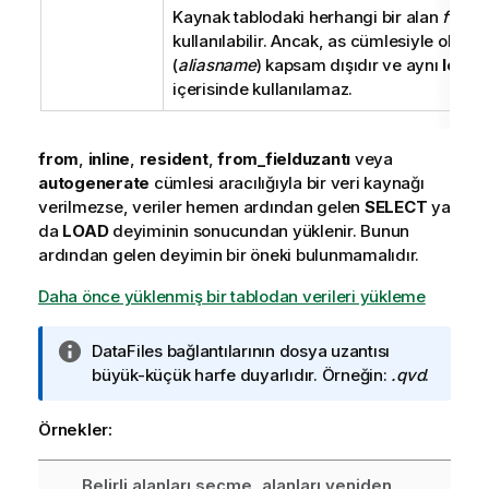
Kaynak tablodaki herhangi bir alan
field
kullanılabilir. Ancak, as cümlesiyle oluştu
(
aliasname
) kapsam dışıdır ve aynı
load
d
içerisinde kullanılamaz.
from
,
inline
,
resident
,
from_field
uzantı
veya
autogenerate
cümlesi aracılığıyla bir veri kaynağı
verilmezse, veriler hemen ardından gelen
SELECT
ya
da
LOAD
deyiminin sonucundan yüklenir. Bunun
ardından gelen deyimin bir öneki bulunmamalıdır.
Daha önce yüklenmiş bir tablodan verileri yükleme
B
DataFiles bağlantılarının dosya uzantısı
i
büyük-küçük harfe duyarlıdır. Örneğin:
.qvd
.
l
g
Örnekler:
i
n
Belirli alanları seçme, alanları yeniden