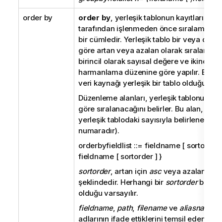
order by
order by
, yerleşik tablonun kayıtlarını,
lo
tarafından işlenmeden önce sıralamak içi
bir cümledir. Yerleşik tablo bir veya daha
göre artan veya azalan olarak sıralanabili
birincil olarak sayısal değere ve ikincil ol
harmanlama düzenine göre yapılır. Bu cü
veri kaynağı yerleşik bir tablo olduğunda ku
Düzenleme alanları, yerleşik tablonun ha
göre sıralanacağını belirler. Bu alan, adı
yerleşik tablodaki sayısıyla belirlenebilir (
numaradır).
orderbyfieldlist ::= fieldname [ sortorder ]
fieldname [ sortorder ] }
sortorder
, artan için
asc
veya azalan için
şeklindedir. Herhangi bir
sortorder
belirt
olduğu varsayılır.
fieldname
,
path
,
filename
ve
aliasname
sı
adlarının ifade ettiklerini temsil eden meti