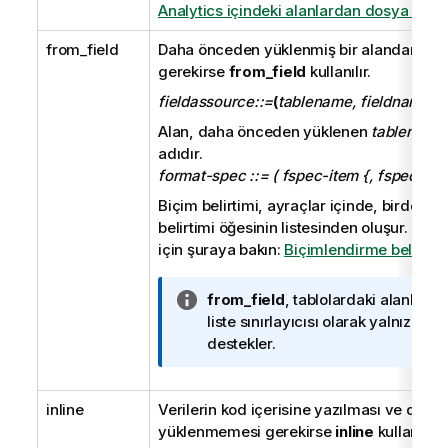
Analytics içindeki alanlardan dosya yük
from_field
Daha önceden yüklenmiş bir alandan ver
gerekirse
from_field
kullanılır.
fieldassource::=
(
tablename, fieldname
)
Alan, daha önceden yüklenen
tablename
adıdır.
format-spec ::= ( fspec-item {, fspec-item
Biçim belirtimi, ayraçlar içinde, birden fa
belirtimi öğesinin listesinden oluşur. Daha 
için şuraya bakın:
Biçimlendirme belirtim 
B
from_field
, tablolardaki alanları a
i
liste sınırlayıcısı olarak yalnızca vi
l
destekler.
g
i
inline
Verilerin kod içerisine yazılması ve dos
n
yüklenmemesi gerekirse
o
inline
kullanılır.