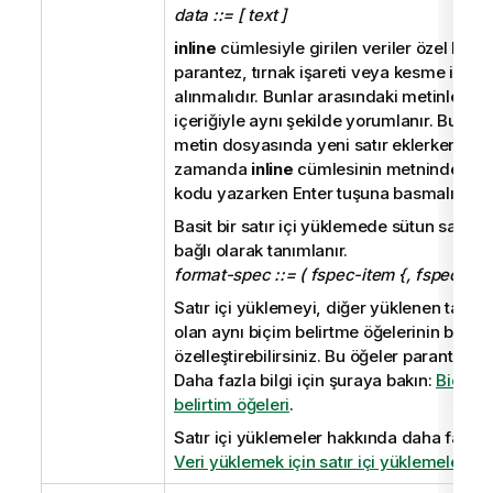
t
data ::= [ text ]
u
inline
cümlesiyle girilen veriler özel karak
parantez, tırnak işareti veya kesme işareti
alınmalıdır. Bunlar arasındaki metinler bi
içeriğiyle aynı şekilde yorumlanır. Bu ned
metin dosyasında yeni satır eklerken, bu
zamanda
inline
cümlesinin metninde de y
kodu yazarken Enter tuşuna basmalısınız.
Basit bir satır içi yüklemede sütun sayısı, i
bağlı olarak tanımlanır.
format-spec ::= ( fspec-item {, fspec-item
Satır içi yüklemeyi, diğer yüklenen tablo
olan aynı biçim belirtme öğelerinin birço
özelleştirebilirsiniz. Bu öğeler parantez içi
Daha fazla bilgi için şuraya bakın:
Biçiml
belirtim öğeleri
.
Satır içi yüklemeler hakkında daha fazla bi
Veri yüklemek için satır içi yüklemeler k