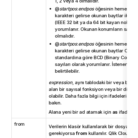
1, 2 veya 4 olmalıdır.
@
startpos
:
endpos
öğesinin hemen ar
karakteri gelirse okunan baytlar ikili g
(IEEE 32 bit ya da 64 bit kayan nokta) 
yorumlanır. Okunan konumların sayısı
olmalıdır.
@
startpos
:
endpos
öğesinin hemen ar
karakteri gelirse okunan baytlar COM
standardına göre
BCD (Binary Coded 
sayıları olarak yorumlanır. İstenen say
belirtilebilir.
expression
, aynı tablodaki bir veya birka
alan bir sayısal fonksiyon veya bir dize 
olabilir. Daha fazla bilgi için ifadelerin sö
bakın.
Alana yeni bir ad atamak için
as
ifadesi ku
from
Verilerin klasör kullanılarak bir dosyada
gerekiyorsa
from
kullanılır.
Qlik Cloud An