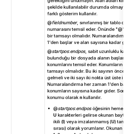
gerektiğini unutmayın. Alan adları kimi z
şekilde kullanılabilir durumda olmayabil
farklı gösterim kullanılır.
@
fieldnumber
, sınırlanmış bir tablo dosy
numarasını temsil eder. Önünde "
@
" yer 
bir tamsayı olmalıdır. Numaralandırma h
1'den başlar ve alan sayısına kadar gider
@
startpos
:
endpos
, sabit uzunluklu kayıtla
bulunduğu bir dosyada alanın başlangıç v
konumlarını temsil eder. Konumların her ik
tamsayı olmalıdır. Bu iki sayının öncesind
gelmeli ve iki sayı iki nokta üst üste ile ayr
Numaralandırma her zaman 1'den başlar
konumların sayısına kadar gider. Son alan
konumu olarak
n
kullanılır.
@
startpos
:
endpos
öğesinin hemen ar
U
karakterleri gelirse okunan baytlar 
ikili (
I
) veya imzalanmamış (
U
) tamsayı
sırası) olarak yorumlanır. Okunan konu