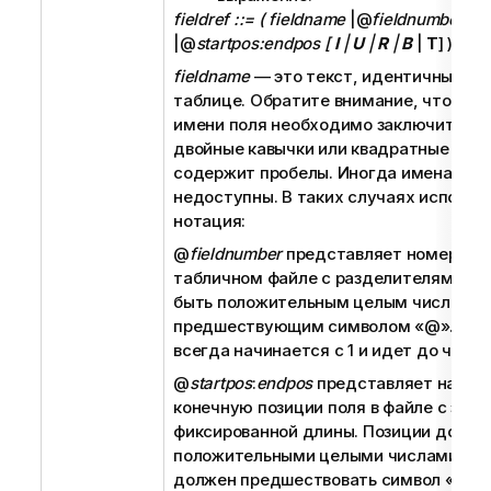
fieldref ::= ( fieldname
|@
fieldnumber
|@
startpos:endpos [
I
|
U
|
R
|
B
|
T
] )
fieldname
— это текст, идентичный им
таблице. Обратите внимание, что для
имени поля необходимо заключить ег
двойные кавычки или квадратные скоб
содержит пробелы. Иногда имена пол
недоступны. В таких случаях использ
нотация:
@
fieldnumber
представляет номер пол
табличном файле с разделителями. О
быть положительным целым числом с
предшествующим символом «
@
». Ну
всегда начинается с 1 и идет до числа
@
startpos
:
endpos
представляет начал
конечную позиции поля в файле с зап
фиксированной длины. Позиции должн
положительными целыми числами. Дв
должен предшествовать символ «
@
»,