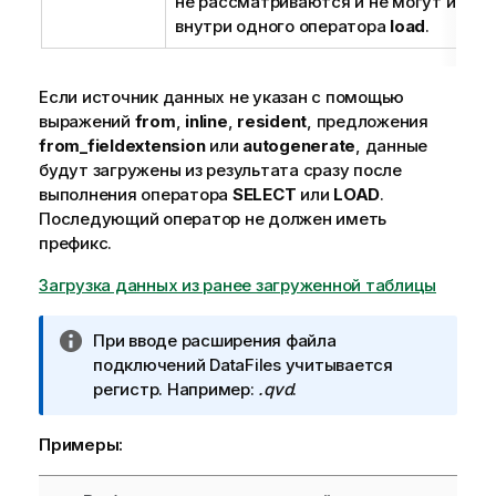
не рассматриваются и не могут испол
внутри одного оператора
load
.
Если источник данных не указан с помощью
выражений
from
,
inline
,
resident
, предложения
from_field
extension
или
autogenerate
, данные
будут загружены из результата сразу после
выполнения оператора
SELECT
или
LOAD
.
Последующий оператор не должен иметь
префикс.
Загрузка данных из ранее загруженной таблицы
П
При вводе расширения файла
р
подключений DataFiles учитывается
и
регистр. Например:
.qvd
.
м
е
Примеры:
ч
а