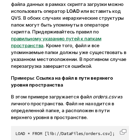
файла данных в рамках скрипта загрузки можно
использовать оператор
LOAD
или вставить код
QVS
. В обоих случаях иерархические структуры
папок могут быть упомянуты в операторе
скрипта. Придерживайтесь правил по
правильному указанию путей к папкам
пространства
. Кроме того, файл и все
упоминаемые папки должны уже существовать в
указанном местоположении. В противном случае
перезагрузка завершится ошибкой.
Примеры:
Ссылка на файл в пути верхнего
уровня пространства
В этом примере загружается файл
orders.csv
из
личного пространства. Файл не находится в
определенной папке, а расположен в пути
верхнего уровня в пространстве.
LOAD * FROM [lib://DataFiles/orders.csv];
Скопир