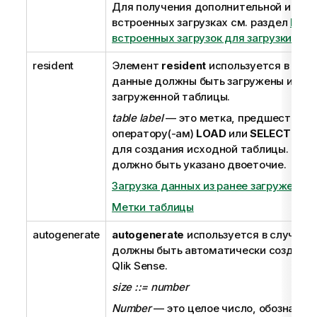
Для получения дополнительной инфо
встроенных загрузках см. раздел
Испо
встроенных загрузок для загрузки да
resident
Элемент
resident
используется в случ
данные должны быть загружены из ра
загруженной таблицы.
table label
— это метка, предшествую
оператору(-ам)
LOAD
или
SELECT
, ис
для создания исходной таблицы. В ко
должно быть указано двоеточие.
Загрузка данных из ранее загруженно
Метки таблицы
autogenerate
autogenerate
используется в случае, 
должны быть автоматически созданы
Qlik Sense
.
size ::= number
Number
— это целое число, обознача