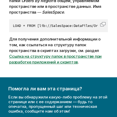
папки
Orders By Region
в
общем
,
управляемом
пространстве
или в
пространстве данных
. Имя
пространства ―
SalesSpace
.
LOAD * FROM [lib://SalesSpace:DataFiles/Orders By R
Скопир
Для получения дополнительной информации о
том, как ссылаться на структуру папок
пространства в скриптах загрузки, см. раздел
Ссылка на структуру папок в пространстве при
разработке приложений и скриптов
.
Помогла ли вам эта страница?
Если вы обнаружили какую-либо проблему на этой
странице или с ее содержанием — будь то
опечатка, пропущенный шаг или техническая
ошибка, сообщите нам об этом!