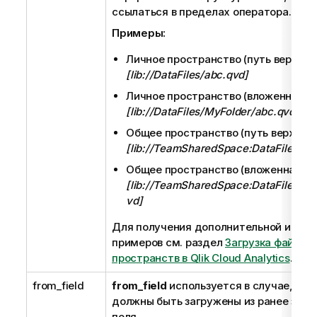
ссылаться в пределах оператора.
Примеры:
Личное пространство (путь верхнего
[lib://DataFiles/abc.qvd]
Личное пространство (вложенная па
[lib://DataFiles/MyFolder/abc.qvd]
Общее пространство (путь верхнего
[lib://TeamSharedSpace:DataFiles/xy
Общее пространство (вложенная па
[lib://TeamSharedSpace:DataFiles/My
vd]
Для получения дополнительной инфо
примеров см. раздел
Загрузка файлов 
пространств в Qlik Cloud Analytics
.
from_field
from_field
используется в случае, есл
должны быть загружены из ранее загр
поля.