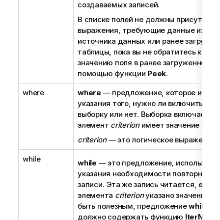
создаваемых записей.
В списке полей не должны присутство
выражения, требующие данные из вне
источника данных или ранее загружен
таблицы, пока вы не обратитесь к от
значению поля в ранее загруженной т
помощью функции
Peek
.
where
where
— предложение, которое испол
указания того, нужно ли включить запи
выборку или нет. Выборка включается,
элемент
criterion
имеет значение
True
.
criterion
— это логическое выражение.
while
while
— это предложение, используем
указания необходимости повторного 
записи. Эта же запись читается, если 
элемента
criterion
указано значение
Tr
быть полезным, предложение
while
об
должно содержать функцию
IterNo( )
.