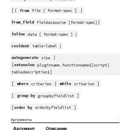
[(
] |
from
file [ format-spec
|
from_field
fieldassource [format-spec]
inline
data [ format-spec ] |
resident
table-label |
)
autogenerate
size
|
extension
(
pluginname.functionname
[script]
]
)
tabledescription
[
|
]
where
while
criterion
criterion
[
]
group by
groupbyfieldlist
[
]
order by
orderbyfieldlist
Аргументы
Аргумент
Описание