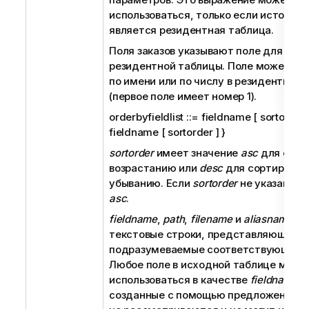
использоваться, только если источни
является резидентная таблица.
Поля заказов указывают поле для сор
резидентной таблицы. Поле может быт
по имени или по числу в резидентной 
(первое поле имеет номер 1).
orderbyfieldlist ::= fieldname [ sortorder ]
fieldname [ sortorder ] }
sortorder
имеет значение
asc
для сорт
возрастанию или
desc
для сортировки
убыванию. Если
sortorder
не указан, и
asc
.
fieldname
,
path
,
filename
и
aliasname
— 
текстовые строки, представляющие
подразумеваемые соответствующие и
Любое поле в исходной таблице може
использоваться в качестве
fieldname
. 
созданные с помощью предложения (
a