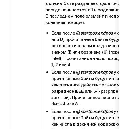
должны быть разделены двоеточием.
всегда начинается с 1 и содержит чис
В последнем поле элемент
n
использу
конечная позиция.
Если после
@
startpos
:
endpos
указан
или
U
, прочитанные байты будут
интерпретированы как двоичное це
знаком (
I
) или без знака (
U
) (порядок
Intel). Прочитанное число позиций 
1, 2 или 4.
Если после
@
startpos
:
endpos
указан
прочитанные байты будут интерпр
как двоичное действительное число
разрядное IEEE или 64-разрядное 
запятой). Прочитанное число позиц
быть 4 или 8.
Если после
@
startpos
:
endpos
указан
прочитанные байты будут интерпр
как числа в двоичной кодировке
BCD