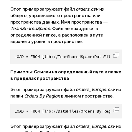
Этот пример загружает файл
orders.csv
из
общего
,
управляемого
пространства или
пространства данных
. Имя пространства ―
TeamSharedSpace
. Файл не находится в
определенной папке, а расположен в пути
верхнего уровня в пространстве.
LOAD * FROM [lib://TeamSharedSpace:DataFiles/orders
Скопир
Примеры:
Ссылки на определенный пути к папке
в пределах пространства
Этот пример загружает файл
orders_Europe.csv
из
папки
Orders By Region
в личном пространстве.
LOAD * FROM [lib://DataFiles/Orders By Region/order
Скопир
Этот пример загружает файл
orders_Europe.csv
из