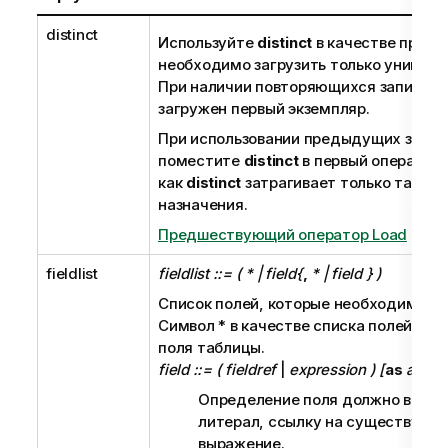
distinct
Используйте
distinct
в качестве преди
необходимо загрузить только уникаль
При наличии повторяющихся записей 
загружен первый экземпляр.
При использовании предыдущих загру
поместите
distinct
в первый оператор 
как
distinct
затрагивает только таблиц
назначения.
Предшествующий оператор Load
fieldlist
fieldlist ::= ( * | field{
,
* | field } )
Список
полей
, которые необходимо за
Символ
*
в качестве списка полей обо
поля таблицы.
field ::= ( fieldref
|
expression ) [
as
alias
Определение поля должно всегд
литерал, ссылку на существующе
выражение.