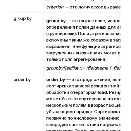
criterion
— это логическое выражение.
group by
group by
— это выражение, используе
определения полей данных для агрег
(группировки). Поля агрегирования до
включены таким же образом в загруж
выражения. Вне функций агрегировани
загруженных выражениях могут испол
только поля агрегирования.
groupbyfieldlist ::= (fieldname { ,fieldnam
order by
order by
— это предложение, использ
сортировки записей резидентной табл
обработки оператором
load
. Резидент
может быть отсортирована по одному
нескольким полям в возрастающем ил
убывающем порядке. Сортировка осу
первично по числовому значению и д
в порядке соответствия национальны
параметров. Это выражение может