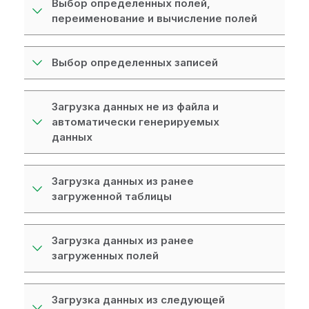
Выбор определенных полей,
н
переименование и вычисление полей
и
е
к
Выбор определенных записей
и
н
ф
Загрузка данных не из файла и
о
автоматически генерируемых
р
данных
м
а
ц
Загрузка данных из ранее
и
загруженной таблицы
и
Загрузка данных из ранее
загруженных полей
Загрузка данных из следующей