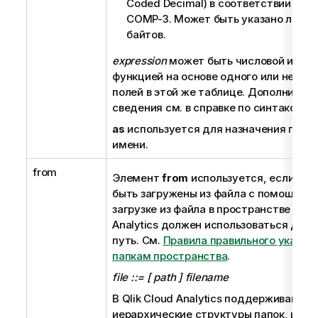
Coded Decimal)
в соответствии со 
COMP-3. Может быть указано любое
байтов.
expression
может быть числовой или с
функцией на основе одного или неско
полей в этой же таблице. Дополнител
сведения см. в справке по синтаксису
as
используется для назначения полю
имени.
from
Элемент
from
используется, если да
быть загружены из файла с помощью п
загрузке из файла в пространстве в
Qli
Analytics
должен использоваться дейс
путь. См.
Правила правильного указани
папкам пространства
.
file ::= [ path ] filename
В
Qlik Cloud Analytics
поддерживаютс
иерархические структуры папок, и на