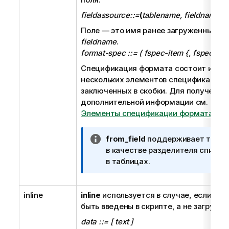
fieldassource::=
(
tablename, fieldname
)
Поле — это имя ранее загруженных
ta
fieldname
.
format-spec ::= ( fspec-item {, fspec-item
Спецификация формата состоит из сп
нескольких элементов спецификации 
заключенных в скобки. Для получения
дополнительной информации см. разд
Элементы спецификации формата
.
П
from_field
поддерживает тольк
р
в качестве разделителя списка
и
в таблицах.
м
е
inline
inline
используется в случае, если да
ч
быть введены в скрипте, а не загружен
а
н
data ::= [ text ]
и