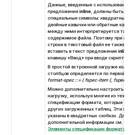
Данные, введенные с использованием
е
предложения
inline
, должны быть зак
к
специальные символы: квадратные ск
и
двойные кавычки или обратные кавычк
н
между ними интерпретируется так же,
ф
содержимое файла. Поэтому при встав
о
строки в текстовый файл ее также не
р
вставить в текст предложения
inline
, 
м
клавишу «Ввод» при вводе скрипта.
а
ц
В простой встроенной загрузке количе
и
столбцов определяется по первой стр
и
format-spec ::= ( fspec-item {, fspec-item
Можно дополнительно настроить вст
нагрузку, используя многие из тех эл
спецификации формата, которые дос
других загруженных таблиц. Эти эле
указаны в квадратных скобках. Для п
дополнительной информации см. разд
Элементы спецификации формата
.