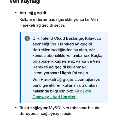
Veri kaynağı
Veri ağ geçidi
Kullanım durumunuz gerektiriyorsa bir
Veri
Hareketi ağ geçidi
seçin.
B
Qlik Talend Cloud Başlangıç Kılavuzu
i
aboneliği
Veri Hareketi ağ geçidi
l
desteklenmediğinden bu alan, söz
g
konusu abonelikle kullanılamaz. Başka
i
bir abonelik kademeniz varsa ve
Veri
n
Hareketi ağ geçidi
kullanmak
o
istemiyorsanız
Hiçbiri
'ni seçin.
t
Veri Hareketi ağ geçidi
avantajları ve
u
bunu gerektiren kullanım durumları
hakkında bilgi için bkz.
Qlik Data
Gateway - Veri Hareketi
.
Bulut sağlayıcı:
MySQL veritabanınız bulutta
duruyorsa, sağlayıcıyı seçin: