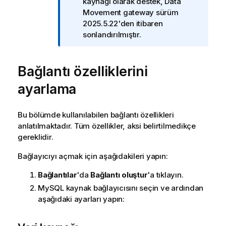
n
kaynağı olarak destek, Data
o
Movement gateway sürüm
t
2025.5.22'den itibaren
u
sonlandırılmıştır.
Bağlantı özelliklerini
ayarlama
Bu bölümde kullanılabilen bağlantı özellikleri
anlatılmaktadır. Tüm özellikler, aksi belirtilmedikçe
gereklidir.
Bağlayıcıyı açmak için aşağıdakileri yapın:
Bağlantılar
'da
Bağlantı oluştur
'a tıklayın.
MySQL kaynak bağlayıcısını seçin ve ardından
aşağıdaki ayarları yapın: