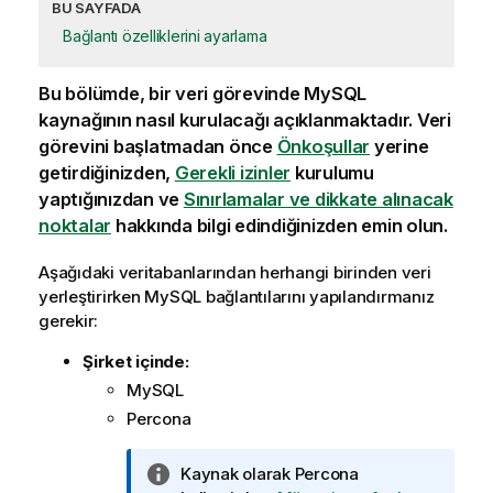
BU SAYFADA
Bağlantı özelliklerini ayarlama
Bu bölümde, bir veri görevinde MySQL
kaynağının nasıl kurulacağı açıklanmaktadır. Veri
görevini başlatmadan önce
Önkoşullar
yerine
getirdiğinizden,
Gerekli izinler
kurulumu
yaptığınızdan ve
Sınırlamalar ve dikkate alınacak
noktalar
hakkında bilgi edindiğinizden emin olun.
Aşağıdaki veritabanlarından herhangi birinden veri
yerleştirirken MySQL bağlantılarını yapılandırmanız
gerekir:
Şirket içinde:
MySQL
Percona
B
Kaynak olarak Percona