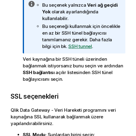
B
Bu seçenek yalnızca
Veri ağ geçidi
i
Yok
olarak ayarlandığında
l
kullanılabilir.
g
Bu seçeneği kullanmak için öncelikle
i
en az bir SSH tünel bağlayıcısı
n
tanımlamanız gerekir. Daha fazla
o
bilgi için bk.
SSH tunnel
.
t
u
Veri kaynağına bir SSH tüneli üzerinden
bağlanmak istiyorsanız bunu seçin ve ardından
SSH bağlantısı
açılır listesinden SSH tünel
bağlayıcısını seçin.
SSL seçenekleri
Qlik Data Gateway - Veri Hareketi
programını veri
kaynağına SSL kullanarak bağlanmak üzere
yapılandırabilirsiniz.
SSL Modu:
Şunlardan birini seçin: