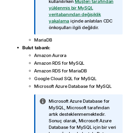
i
kullanılırken
Müşteri tarafından
l
yüklenmiş bir MySQL
g
veritabanından değişiklik
i
yakalama
içinde anlatılan CDC
n
önkoşulları ilgili değildir.
o
MariaDB
t
u
Bulut tabanlı:
Amazon Aurora
Amazon RDS for MySQL
Amazon RDS for MariaDB
Google Cloud SQL for MySQL
Microsoft Azure Database for MySQL
B
Microsoft Azure Database for
i
MySQL, Microsoft tarafından
l
artık desteklenmemektedir.
g
Sonuç olarak, Microsoft Azure
i
Database for MySQL için bir veri