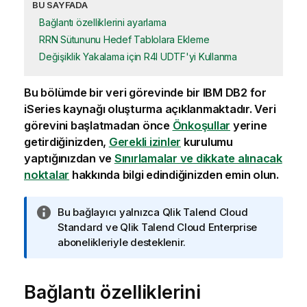
BU SAYFADA
Bağlantı özelliklerini ayarlama
RRN Sütununu Hedef Tablolara Ekleme
Değişiklik Yakalama için R4I UDTF'yi Kullanma
Bu bölümde bir veri görevinde bir IBM DB2 for
iSeries kaynağı oluşturma açıklanmaktadır. Veri
görevini başlatmadan önce
Önkoşullar
yerine
getirdiğinizden,
Gerekli izinler
kurulumu
yaptığınızdan ve
Sınırlamalar ve dikkate alınacak
noktalar
hakkında bilgi edindiğinizden emin olun.
B
Bu bağlayıcı yalnızca
Qlik Talend Cloud
i
Standard
ve
Qlik Talend Cloud Enterprise
l
abonelikleriyle desteklenir.
g
i
Bağlantı özelliklerini
n
o