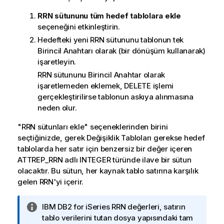
RRN sütununu tüm hedef tablolara ekle
seçeneğini etkinleştirin.
Hedefteki yeni RRN sütununu tablonun tek
Birincil Anahtarı olarak (bir dönüşüm kullanarak)
işaretleyin.
RRN sütununu Birincil Anahtar olarak
işaretlemeden eklemek, DELETE işlemi
gerçekleştirilirse tablonun askıya alınmasına
neden olur.
"RRN sütunları ekle" seçeneklerinden birini
seçtiğinizde, gerek Değişiklik Tabloları gerekse hedef
tablolarda her satır için benzersiz bir değer içeren
ATTREP_RRN adlı INTEGER türünde ilave bir sütun
olacaktır. Bu sütun, her kaynak tablo satırına karşılık
gelen RRN'yi içerir.
B
IBM DB2 for iSeries RRN değerleri, satırın
i
tablo verilerini tutan dosya yapısındaki tam