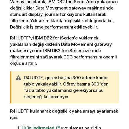
Varsayılan olarak, IBM DB2 for iSeries'den yakalanan
değişiklikler
Data Movement gateway
makinesinde
standart display_journal fonksiyonu kullanılarak
filtrelenir. Yüksek miktarda değişiklik olduğunda bu,
Değişiklik İşleme performansını etkileyebilir.
R4I UDTF'yi IBM DB2 for iSeries'e yüklemek,
yakalanan değişikliklerin
Data Movement gateway
makinesi yerine IBM DB2 for iSeries üzerinde
filtrelenmesini sağlayarak CDC performansını önemli
ölçüde artırır.
U
R4I UDTF, görev başına 300 adede kadar
y
tablo yakalayabilir. Görev başına 300'den
a
fazla tablo yakalamanız gerekiyorsa bu
r
seçeneği kullanmayın.
ı
n
R4I UDTF kullanarak değişiklik yakalamayı ayarlamak
o
için:
t
Ürün İndirmeleri
uygulamasına gidin.
u