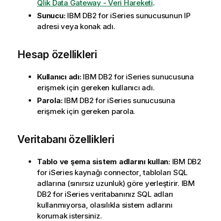
Qlik Data Gateway - Veri Hareketi
.
Sunucu:
IBM DB2 for iSeries sunucusunun IP
adresi veya konak adı.
Hesap özellikleri
Kullanıcı adı:
IBM DB2 for iSeries sunucusuna
erişmek için gereken kullanıcı adı.
Parola:
IBM DB2 for iSeries sunucusuna
erişmek için gereken parola.
Veritabanı özellikleri
Tablo ve şema sistem adlarını kullan:
IBM DB2
for iSeries kaynağı
connector
, tabloları SQL
adlarına (sınırsız uzunluk) göre yerleştirir. IBM
DB2 for iSeries veritabanınız SQL adları
kullanmıyorsa, olasılıkla sistem adlarını
korumak istersiniz.