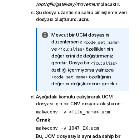
/opt/qlik/gateway/movement
olacaktır.
Şu dosya uzantısına sahip bir eşleme veri
dosyası oluşturun:
.ucm
.
B
Mevcut bir UCM dosyasını
i
düzenlerseniz
<code_set_name>
l
ve
özelliklerinin
<icu:alias>
g
değerlerini de değiştirmeniz
i
gerekir. Dosya bir
<icu:alias>
n
özelliği içermiyorsa yalnızca
o
özelliğinin
<code_set_name>
t
değerini değiştirmeniz gerekir.
u
Aşağıdaki komutu çalıştırarak UCM
dosyası için bir CNV dosyası oluşturun:
makeconv -v <file_name>.ucm
Örnek:
makeconv -v 1047_EX.ucm
Bu, UCM dosyasıyla aynı ada sahip bir