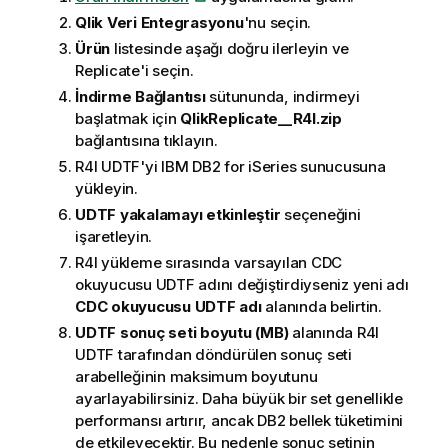
Qlik
Veri Entegrasyonu
'nu seçin.
Ürün
listesinde aşağı doğru ilerleyin ve
Replicate'i seçin.
İndirme Bağlantısı
sütununda, indirmeyi
başlatmak için
QlikReplicate_
_R4I.zip
bağlantısına tıklayın.
R4I UDTF'yi IBM DB2 for iSeries sunucusuna
yükleyin.
UDTF yakalamayı etkinleştir
seçeneğini
işaretleyin.
R4I yükleme sırasında varsayılan CDC
okuyucusu UDTF adını değiştirdiyseniz yeni adı
CDC okuyucusu UDTF adı
alanında belirtin.
UDTF sonuç seti boyutu (MB)
alanında R4I
UDTF tarafından döndürülen sonuç seti
arabelleğinin maksimum boyutunu
ayarlayabilirsiniz. Daha büyük bir set genellikle
performansı artırır, ancak DB2 bellek tüketimini
de etkileyecektir. Bu nedenle sonuç setinin