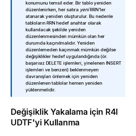
l
konumunu temsil eder. Bir tablo yeniden
g
düzenlenirken, her satıra
yeni
RRN'ler
i
atanarak yeniden oluşturulur. Bu nedenle
n
tabloların RRN hedef anahtar olarak
o
kullanılacak şekilde yeniden
t
düzenlenmesinden mümkün olan her
u
durumda kaçınılmalıdır. Yeniden
düzenlemeden kaçınmak mümkün değilse
değişiklikler hedef uygulandığında (ör.
başarısız DELETE işlemleri, yinelenen INSERT
işlemleri ve benzeri) beklenmeyen
davranışları önlemek için yeniden
düzenlenen tablolar hemen yeniden
yüklenmelidir.
Değişiklik Yakalama için R4I
UDTF'yi Kullanma