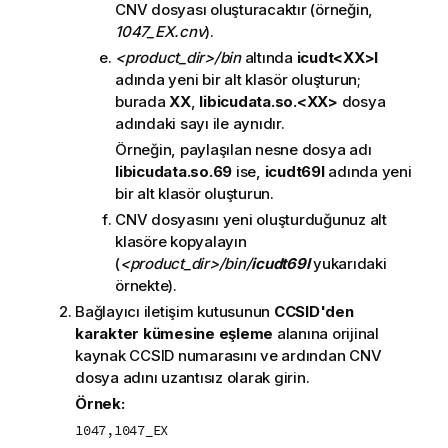
CNV dosyası oluşturacaktır (örneğin,
1047_EX.cnv
).
<product_dir>/bin
altında
icudt<XX>l
adında yeni bir alt klasör oluşturun;
burada
XX
,
libicudata.so.<XX>
dosya
adındaki sayı ile aynıdır.
Örneğin, paylaşılan nesne dosya adı
libicudata.so.69
ise,
icudt69l
adında yeni
bir alt klasör oluşturun.
CNV dosyasını yeni oluşturduğunuz alt
klasöre kopyalayın
(
<product_dir>/bin/
icudt69l
yukarıdaki
örnekte).
Bağlayıcı iletişim kutusunun
CCSID'den
karakter kümesine eşleme
alanına orijinal
kaynak CCSID numarasını ve ardından CNV
dosya adını uzantısız olarak girin.
Örnek:
1047,1047_EX