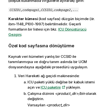
(boşluk kullanmada virgüllerle ayırarak) girin:
CCSID1,codepage1,CCSID2,codepage2,...
Karakter kümesi
(kod sayfası) düzgün biçimde (ör.
ibm-1148_P100-1997) belirtilmelidir. Geçerli
formatların bir listesi için bkz.
ICU Dönüştürücü
Gezgini
.
Özel kod sayfasına dönüştürme
Kaynak veri kümeleri yanlış bir CCSID ile
tanımlanmışsa ve doğru tanım aslında bir UCM
dosyasındaysa aşağıdaki prosedürü uygulayın.
Veri Hareketi ağ geçidi
makinesinde:
ICU paketi yüklü değilse bir kabuk istemi
açın ve
ICU paketini
yükleyin.
Çalışma dizinini
<product_dir>/bin
olarak
değiştirin.
Varsayılan
<product_dir>