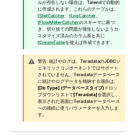
報
ルが存在しない場合は、
Talend
で自動的
メ
に作成されます。これらのテーブルは、
モ
tStatCatcher
、
tLogCatcher
、
tFlowMeterCatcher
のスキーマに基づ
き、切り捨ての問題が発生しないようカ
スタマイズ済みのカラム長と共に
tCreateTable
を使えば作成できます。
情
警告:
統計やログは、TeradataのJDBCジ
報
ェネリックコンポーネントではサポート
メ
されていません。Teradataデータベース
モ
に統計やログデータを格納する場合は、
[Db Type] (データベースタイプ)
ドロッ
プダウンリストで
[Teradata]
を選択し、
表示された画面にTeradataデータベース
への接続に使うパラメーターを入力しま
す。