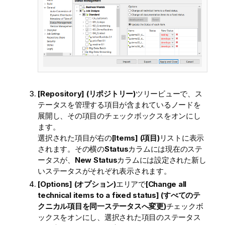
[Repository] (リポジトリー)
ツリービューで、ス
テータスを管理する項目が含まれているノードを
展開し、その項目のチェックボックスをオンにし
ます。
選択された項目が右の
[Items] (項目)
リストに表示
されます。その横の
Status
カラムには現在のステ
ータスが、
New Status
カラムには設定された新し
いステータスがそれぞれ表示されます。
[Options] (オプション)
エリアで
[Change all
technical items to a fixed status] (すべてのテ
クニカル項目を同一ステータスへ変更)
チェックボ
ックスをオンにし、選択された項目のステータス