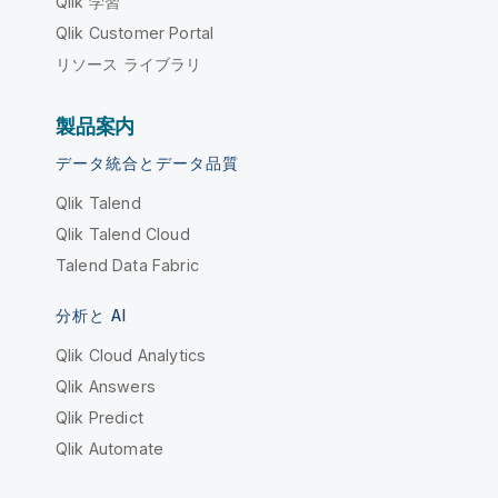
Qlik 学習
Qlik Customer Portal
リソース ライブラリ
製品案内
データ統合とデータ品質
Qlik Talend
Qlik Talend Cloud
Talend Data Fabric
分析と AI
Qlik Cloud Analytics
Qlik Answers
Qlik Predict
Qlik Automate