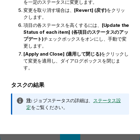
を一定のステータスに変更します。
変更を取り消す場合は、
[Revert] (戻す)
をクリッ
クします。
項目の各ステータスを高くするには、
[Update the
Status of each item] (各項目のステータスのアッ
プデート)
チェックボックスをオンにし、手動で変
更します。
[Apply and Close] (適用して閉じる)
をクリックし
て変更を適用し、ダイアログボックスを閉じま
す。
タスクの結果
情
注:
ジョブステータスの詳細は、
ステータス設
報
定
をご覧ください。
メ
モ