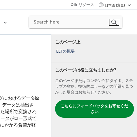
Qlik リソース
日本語 (変更)
ク
このページ上
ELTの概要
このページは役に立ちましたか?
このページまたはコンテンツにタイポ、ステ
ップの省略、技術的エラーなどの問題が見つ
かった場合はお知らせください。
ングにおけるデータ操
は、データは抽出さ
こちらにフィードバックをお寄せくだ
れた場所で変換され
さい
データがロー形式で
クにかかる負荷が軽