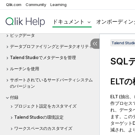
Talend Studioを設定
Qlik.com
Community
Learning
プロジェクトを使って作業
ドキュメント
オンボーディン
データ統合とデータサービス
ビッグデータ
Talend St
データプロファイリングとデータクオリティ
Talend Studioでメタデータを管理
SQ
ルーチンを使用
ELT
サポートされているサードパーティシステム
のバージョン
ELT (
付録
作プロセスで
プロジェクト設定をカスタマイズ
れ、データ
ます。この
Talend Studioの環境設定
ターゲット
ワークスペースのカスタマイズ
減され、よ