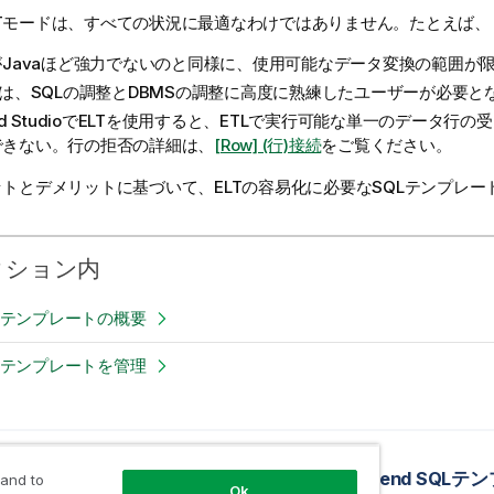
LTモードは、すべての状況に最適なわけではありません。たとえば、
がJavaほど強力でないのと同様に、使用可能なデータ変換の範囲が
には、SQLの調整とDBMSの調整に高度に熟練したユーザーが必要と
d Studio
でELTを使用すると、ETLで実行可能な単一のデータ行の
できない。行の拒否の詳細は、
[Row] (行)接続
をご覧ください。
ットとデメリットに基づいて、ELTの容易化に必要なSQLテンプレ
クション内
SQLテンプレートの概要
SQLテンプレートを管理
ック
リポジトリーツリービューでお気に入りのエントリーを表示
Talend SQL
 and to
Ok