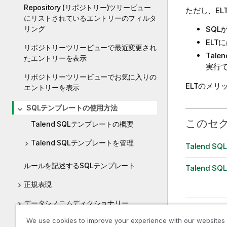
Repository (リポジトリー)ツリービュー
ただし、E
にリストされているエントリーのフィルタ
リング
SQL
ELT
リポジトリーツリービューで最近変更され
Talen
たエントリーを表示
実行
リポジトリーツリービューでお気に入りの
ELTのメリ
エントリーを表示
SQLテンプレートの使用方法
このセ
Talend SQLテンプレートの概要
Talend SQLテンプレートを管理
Talend 
ルールを記述するSQLテンプレート
Talend 
正規表現
データシノニムディクショナリー
前のトピ
We use cookies to improve your experience with our websites
物理データモデル(PDM)