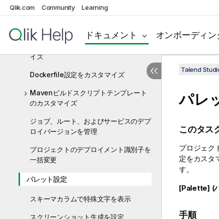
Qlik.com
Community
Learning
Talend Studioでルーチン用にJavaバ
ージョンを設定
ドキュメント
オンボーディン
シェルコマンドテンプレートをカスタマ
イズ
Talend St
Dockerfile設定をカスタマイズ
Mavenビルドスクリプトテンプレート
パレ
のカスタマイズ
ジョブ、ルート、およびサービスのデプ
このタス
ロイバージョンを管理
プロジェク
プロジェクトのデプロイメント識別子を
定をカスタ
一括変更
す。
パレット設定
[Palette]
スキーマカラムで特殊文字を表示
手順
スクリーンショット生成を設定