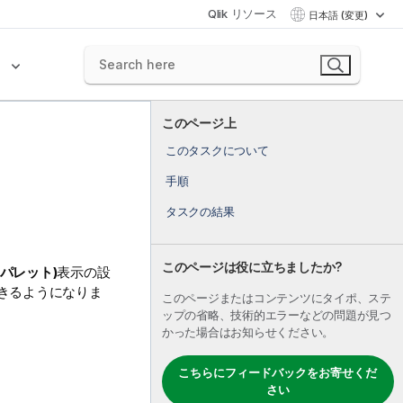
Qlik リソース
日本語 (変更)
ク
このページ上
このタスクについて
手順
タスクの結果
このページは役に立ちましたか?
] (パレット)
表示の設
きるようになりま
このページまたはコンテンツにタイポ、ステ
ップの省略、技術的エラーなどの問題が見つ
かった場合はお知らせください。
。
こちらにフィードバックをお寄せくだ
さい