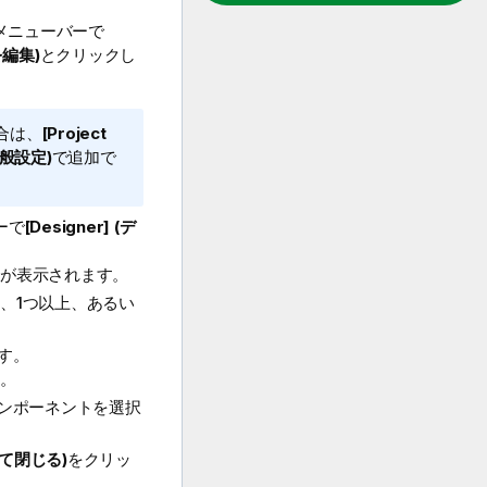
メニューバーで
を編集)
とクリックし
。
合は、
[Project
(一般設定)
で追加で
ーで
[Designer] (デ
が表示されます。
、1つ以上、あるい
す。
。
ンポーネントを選択
用して閉じる)
をクリッ