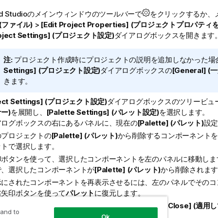
d Studio
のメインウィンドウのツールバーで
をクリックするか、
] (ファイル)
>
[Edit Project Properties] (プロジェクトプロパティ
oject Settings] (プロジェクト設定)
ダイアログボックスを開きます
情
注:
プロジェクト作成時にプロジェクトの説明を追加しなかった場
報
Settings] (プロジェクト設定)
ダイアログボックスの
[General] 
メ
きます。
モ
ject Settings] (プロジェクト設定)
ダイアログボックスのツリービュ
ー)
を展開し、
[Palette Settings] (パレット設定)
を選択します。
アログボックスの右にあるパネルに、現在の
[Palette] (パレット)
設定
のプロジェクトの
[Palette] (パレット)
から削除するコンポーネントを
ットで選択します。
印ボタンを使って、選択したコンポーネントを左のパネルに移動しま
で、選択したコンポーネントが
[Palette] (パレット)
から削除されます
示にされたコンポーネントを再表示させるには、左のパネルでそのコ
右矢印ボタンを使って
パレット
に復元します。
y] (適用)
をクリックして変更を確定し、
[Apply and Close] (適
 and to
てダイアログボックスを閉じます。
Ok