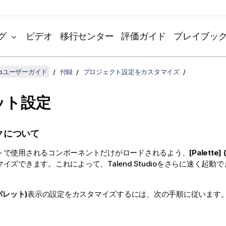
グ
ビデオ
移行センター
評価ガイド
プレイブッ
udioユーザーガイド
付録
プロジェクト設定をカスタマイズ
ット設定
クについて
トで使用されるコンポーネントだけがロードされるよう、
[Palette
マイズできます。これによって、
Talend Studio
をさらに速く起動で
 (パレット)
表示の設定をカスタマイズするには、次の手順に従います