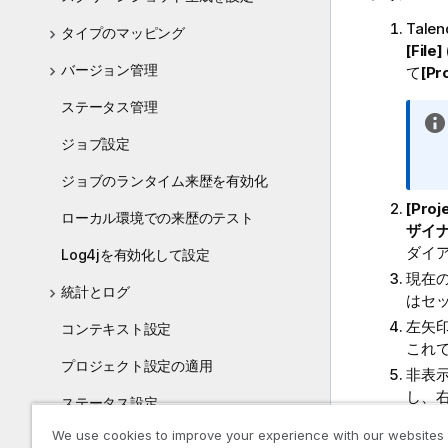
Talen
タイプのマッピング
[File
バージョン管理
て
[Pr
ステータス管理
ジョブ設定
ジョブのランタイム来歴を有効化
[Pro
ローカル環境での来歴のテスト
ザイナ
ダイ
Log4jを有効化して設定
現在
統計とログ
はセ
左矢
コンテキスト設定
これ
プロジェクト設定の適用
非表
し、
ステータス設定
[Appl
We use cookies to improve your experience with our websites
セキュリティ設定
クし