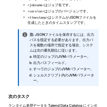
はジョブ名です。
<jobname>
はジョブのバージョンです。
<version>
はシステムがJSONファイルを
<timestamp>
生成したときのタイムスタンプです。
情
注:
JSONファイルを保存するには、出力
報
パスを指定する必要があります。出力パ
メ
スを複数の場所で指定する場合、システ
モ
ムは次の優先順位に従います。
特定のジョブのJVMパラメーター。
出力パスフィールド。
すべてのジョブのJVMパラメーター。
シェルスクリプト内のJVMパラメータ
ー。
次のタスク
ランタイム来歴データを
Talend Data Catalog
にインポ