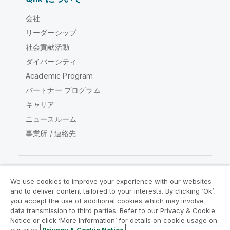
会社
リーダーシップ
社会貢献活動
ダイバーシティ
Academic Program
パートナー プログラム
キャリア
ニュースルーム
事業所 / 連絡先
We use cookies to improve your experience with our websites
Qlik コミュニティ
and to deliver content tailored to your interests. By clicking ‘Ok’,
you accept the use of additional cookies which may involve
data transmission to third parties. Refer to our Privacy & Cookie
法的契約
製品規約
Legal Policies
Notice or click ‘More Information’ for details on cookie usage on
リーガルポリシー
利用規約
商標