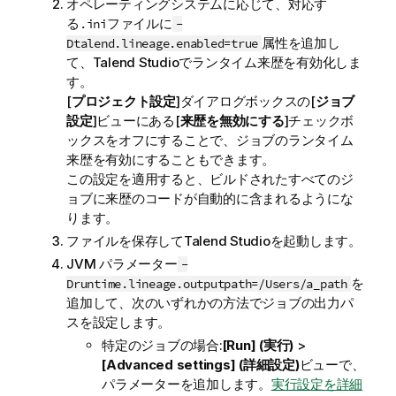
オペレーティングシステムに応じて、対応す
る
ファイルに
.ini
-
属性を追加し
Dtalend.lineage.enabled=true
て、
Talend Studio
でランタイム来歴を有効化しま
す。
[
プロジェクト設定
]ダイアログボックスの[
ジョブ
設定
]ビューにある[
来歴を無効にする
]チェックボ
ックスをオフにすることで、ジョブのランタイム
来歴を有効にすることもできます。
この設定を適用すると、ビルドされたすべてのジ
ョブに来歴のコードが自動的に含まれるようにな
ります。
ファイルを保存して
Talend Studio
を起動します。
JVM パラメーター
-
を
Druntime.lineage.outputpath=/Users/a_path
追加して、次のいずれかの方法でジョブの出力パ
スを設定します。
特定のジョブの場合:
[Run] (実行)
>
[Advanced settings] (詳細設定)
ビューで、
パラメーターを追加します。
実行設定を詳細