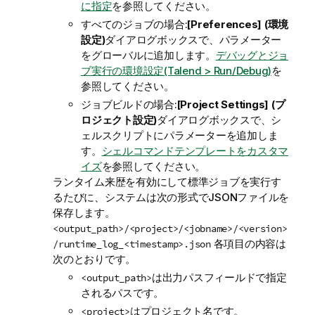
に指定
を参照してください。
すべてのジョブの場合:
[Preferences] (環境
設定)
ダイアログボックスで、パラメーター
をグローバルに追加します。
デバッグとジョ
ブ実行の環境設定(Talend > Run/Debug)
を
参照してください。
ジョブビルドの場合:
[Project Settings] (プ
ロジェクト設定)
ダイアログボックスで、シ
ェルスクリプトにパラメーターを追加しま
す。
シェルコマンドテンプレートをカスタマ
イズ
を参照してください。
ランタイム来歴を有効にして標準ジョブを実行す
るたびに、システムは次の形式でJSONファイルを
保存します。
<output_path>/<project>/<jobname>/<version>
各項目の内容は
/runtime_log_<timestamp>.json
次のとおりです。
は出力パスフィールドで指定
<output_path>
されるパスです。
はプロジェクト名です。
<project>