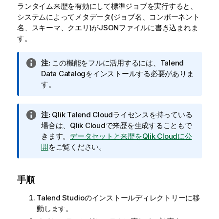
ランタイム来歴を有効にして標準ジョブを実行すると、
システムによってメタデータ(ジョブ名、コンポーネント
名、スキーマ、クエリ)がJSONファイルに書き込まれま
す。
情
注:
この機能をフルに活用するには、
Talend
報
Data Catalog
をインストールする必要がありま
メ
す。
モ
情
注:
Qlik Talend Cloudライセンスを持っている
報
場合は、Qlik Cloudで来歴を生成することもで
メ
きます。
データセットと来歴をQlik Cloudに公
モ
開
をご覧ください。
手順
Talend Studio
のインストールディレクトリーに移
動します。