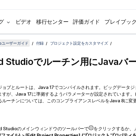
グ
ビデオ
移行センター
評価ガイド
プレイブッ
udioユーザーガイド
付録
プロジェクト設定をカスタマイズ
d Studio
でルーチン用にJavaバ
ョブとルートは、Java 17でコンパイルされます。ビッグデータジョ
ますが、Java 17に準拠するようパラメーターが設定されています
るルーチンについては、このコンプライアンスレベルをJava 8に変
d Studio
のメインウィンドウのツールバーで
をクリックするか、
] (ファイル)
>
[Edit Project Properties] (プロジェクトプロパティ