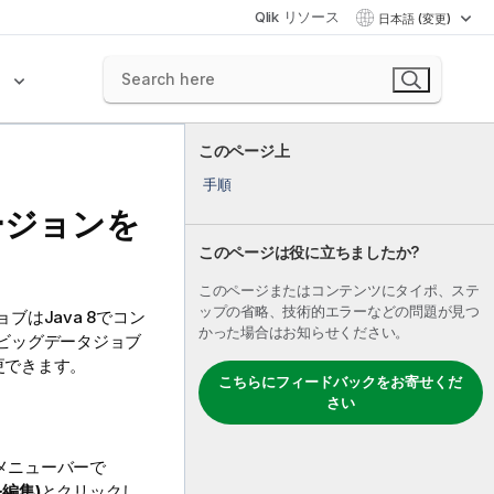
Qlik リソース
日本語 (変更)
ク
このページ上
手順
ージョンを
このページは役に立ちましたか?
このページまたはコンテンツにタイポ、ステ
ップの省略、技術的エラーなどの問題が見つ
ブはJava 8でコン
かった場合はお知らせください。
。ビッグデータジョブ
更できます。
こちらにフィードバックをお寄せくだ
さい
メニューバーで
を編集)
とクリックし