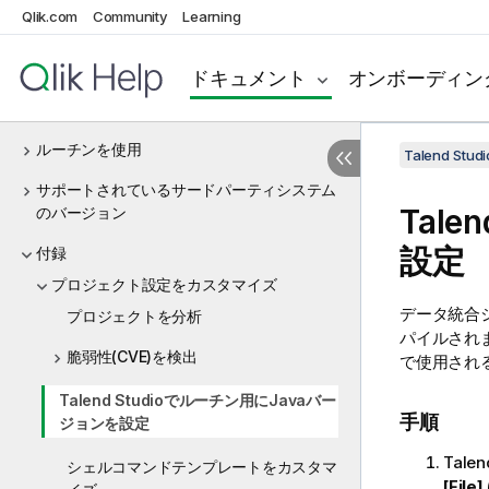
Qlik.com
Community
Learning
ビッグデータ
データプロファイリングとデータクオリティ
ドキュメント
オンボーディン
Talend Studioでメタデータを管理
ルーチンを使用
Talend St
サポートされているサードパーティシステム
Talen
のバージョン
設定
付録
プロジェクト設定をカスタマイズ
データ統合ジ
プロジェクトを分析
パイルされ
脆弱性(CVE)を検出
で使用され
Talend Studioでルーチン用にJavaバー
手順
ジョンを設定
Talen
シェルコマンドテンプレートをカスタマ
[File