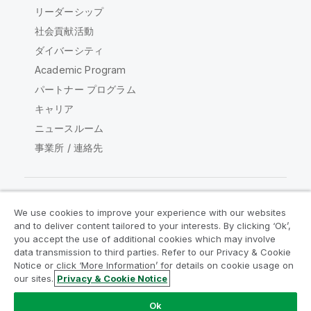
リーダーシップ
社会貢献活動
ダイバーシティ
Academic Program
パートナー プログラム
キャリア
ニュースルーム
事業所 / 連絡先
We use cookies to improve your experience with our websites
Qlik コミュニティ
and to deliver content tailored to your interests. By clicking ‘Ok’,
you accept the use of additional cookies which may involve
data transmission to third parties. Refer to our Privacy & Cookie
法的契約
製品規約
Legal Policies
Notice or click ‘More Information’ for details on cookie usage on
リーガルポリシー
利用規約
商標
our sites.
Privacy & Cookie Notice
Do Not Share My Info
Ok