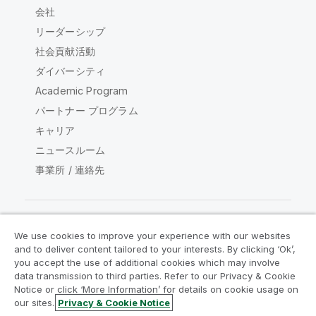
会社
リーダーシップ
社会貢献活動
ダイバーシティ
Academic Program
パートナー プログラム
キャリア
ニュースルーム
事業所 / 連絡先
We use cookies to improve your experience with our websites
Qlik コミュニティ
and to deliver content tailored to your interests. By clicking ‘Ok’,
you accept the use of additional cookies which may involve
data transmission to third parties. Refer to our Privacy & Cookie
法的契約
製品規約
Legal Policies
Notice or click ‘More Information’ for details on cookie usage on
リーガルポリシー
利用規約
商標
our sites.
Privacy & Cookie Notice