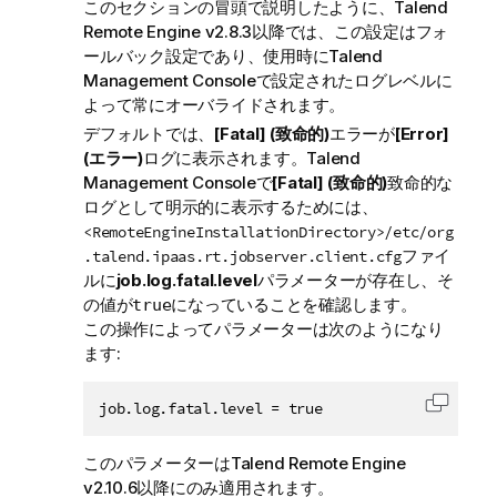
このセクションの冒頭で説明したように、
Talend
Remote Engine
v2.8.3以降では、この設定はフォ
ールバック設定であり、使用時に
Talend
Management Console
で設定されたログレベルに
よって常にオーバライドされます。
デフォルトでは、
[Fatal] (致命的)
エラーが
[Error]
(エラー)
ログに表示されます。
Talend
Management Console
で
[Fatal] (致命的)
致命的な
ログとして明示的に表示するためには、
<RemoteEngineInstallationDirectory>/etc/org
ファイ
.talend.ipaas.rt.jobserver.client.cfg
ルに
job.log.fatal.level
パラメーターが存在し、そ
の値が
になっていることを確認します。
true
この操作によってパラメーターは次のようになり
ます:
job.log.fatal.level = true
コード
このパラメーターは
Talend Remote Engine
v2.10.6以降にのみ適用されます。