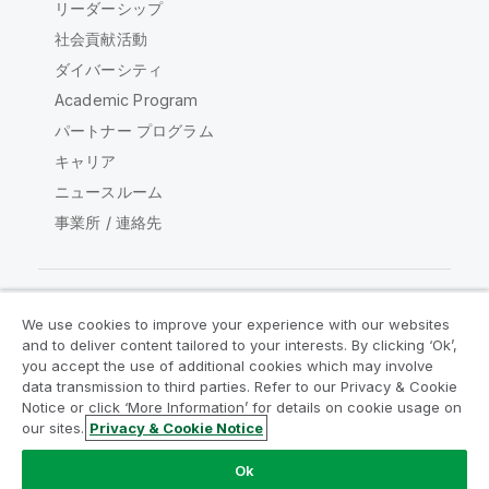
リーダーシップ
社会貢献活動
ダイバーシティ
Academic Program
パートナー プログラム
キャリア
ニュースルーム
事業所 / 連絡先
We use cookies to improve your experience with our websites
Qlik コミュニティ
and to deliver content tailored to your interests. By clicking ‘Ok’,
you accept the use of additional cookies which may involve
data transmission to third parties. Refer to our Privacy & Cookie
法的契約
製品規約
Legal Policies
Notice or click ‘More Information’ for details on cookie usage on
リーガルポリシー
利用規約
商標
our sites.
Privacy & Cookie Notice
Do Not Share My Info
Ok
Copyright © 1993-2026 QlikTech International AB.無断複写・