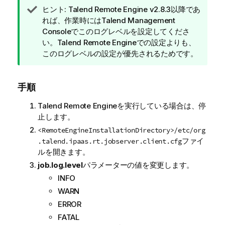
情
ヒント:
Talend Remote Engine
v2.8.3以降であ
報
れば、作業時には
Talend Management
メ
Console
でこのログレベルを設定してくださ
モ
い。
Talend Remote Engine
での設定よりも、
このログレベルの設定が優先されるためです。
手順
Talend Remote Engine
を実行している場合は、停
止します。
<RemoteEngineInstallationDirectory>/etc/org
ファイ
.talend.ipaas.rt.jobserver.client.cfg
ルを開きます。
job.log.level
パラメーターの値を変更します。
INFO
WARN
ERROR
FATAL