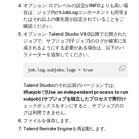
オプション:
ログレベルの設定がINFOよりも高い場
合は、ジョブ内の
tJobLog
コンポーネントも同等ま
たはそれ以上の優先度が設定されていることをご
確認ください。
オプション:
Talend Studio
V8.0以降で公開された
ジョブで、サブジョブ(子ジョブ)のログが確実に生
成されるようにする必要がある場合は、以下のパ
ラメーターを追加してください。
job.log.subjobs.logs = true
コード
Talend Studio
のそれ以前のバージョンでは、
tRunjob
で
[Use an independent process to run
subjob] (サブジョブを独立したプロセスで実行)
チ
ェックボックスをオンにすると、サブジョブのロ
グは利用できません。
ファイルを保存します。
Talend Remote Engine
を再起動します。