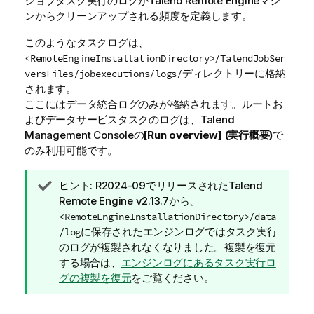
ジョブタスク実行のログが
Talend Remote Engine
マシ
ンからクリーンアップされる頻度を定義します。
このようなタスクログは、
<RemoteEngineInstallationDirectory>/TalendJobSer
ディレクトリーに格納
versFiles/jobexecutions/logs/
されます。
ここにはデータ統合ログのみが格納されます。ルートお
よびデータサービスタスクのログは、
Talend
Management Console
の
[Run overview] (実行概要)
で
のみ利用可能です。
情
ヒント:
R2024-09でリリースされた
Talend
報
Remote Engine
v2.13.7から、
メ
<RemoteEngineInstallationDirectory>/data
モ
に保存されたエンジンログではタスク実行
/log
のログが複製されなくなりました。複製を復元
する場合は、
エンジンログにあるタスク実行ロ
グの複製を復元
をご覧ください。