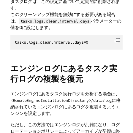
タスクログは、この設定に基づいて定期的に削除されま
す。
このクリーンアップ機能を無効にする必要がある場合
は、
パラメーターの
tasks.logs.clean.interval.days
値を0に設定します。
tasks.logs.clean.interval.days=0
コード
エンジンログにあるタスク実
行ログの複製を復元
エンジンログにあるタスク実行ログを分析する場合は、
に格
<RemoteEngineInstallationDirectory>/data/log
納されているエンジンログにあるログを複製するようエ
ンジンを設定します。
ただし、この方法ではエンジンログが乱雑になり、ログ
ローテーションポリシーによってアーカイブが早期に終