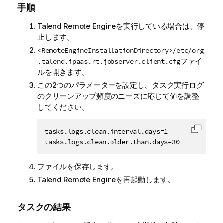
手順
Talend Remote Engine
を実行している場合は、停
止します。
<RemoteEngineInstallationDirectory>/etc/org
ファイ
.talend.ipaas.rt.jobserver.client.cfg
ルを開きます。
この2つのパラメーターを設定し、タスク実行ログ
のクリーンアップ頻度のニーズに応じて値を調整
してください。
tasks.logs.clean.interval.days=1

コード
tasks.logs.clean.older.than.days=30
ファイルを保存します。
Talend Remote Engine
を再起動します。
タスクの結果