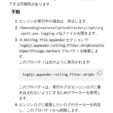
了する可能性があります。
手順
エンジンが実行中の場合は、停止します。
<RemoteEngineInstallationDirectory>/opt/org
ファイルを開きます。
.ops4j.pax.logging.cfg
セクションで
# Rolling file appender
log4j2.appender.rolling.filter.skipExecutio
プロパティを検索しま
nSpecificLogs.markers
す。
このプロパティは次のように表示されます:
log4j2.appender.rolling.filter.skipExecutionSp
コード
このプロパティは、実行ログがエンジンログに書
き込まれないようにするためのマーカーを使用し
ます。
エンジンログに複製したいログのマーカーを特定
し、このプロパティから削除します。