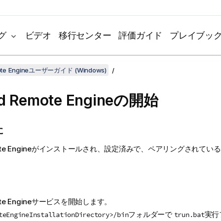
グ
ビデオ
移行センター
評価ガイド
プレイブッ
mote Engineユーザーガイド (Windows)
d Remote Engine
の開始
に
ote Engineがインストールされ、設定済みで、ペアリングされてい
ote Engineサービスを開始します。
フォルダーで
実行
teEngineInstallationDirectory>/bin
trun.bat