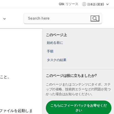
Qlik リソース
日本語 (変更)
ク
このページ上
始める前に
手順
タスクの結果
このページは役に立ちましたか?
ること。
このページまたはコンテンツにタイポ、ステ
ップの省略、技術的エラーなどの問題が見つ
かった場合はお知らせください。
こちらにフィードバックをお寄せくだ
ファイルを起動しま
さい