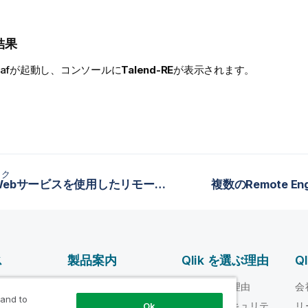
結果
Karafが起動し、コンソールに
Talend-RE
が表示されます。
ック
専用のWebサービスを使用したリモートエンジンのペアリングまたは再ペアリング
複数のRemote E
ス
製品案内
Qlik を選ぶ理由
Q
データ統合とデータ
ルプ ビデオ
Qlik を選ぶ理由
会
品質
 and to
loper
信頼性とセキュリテ
リ
Ok