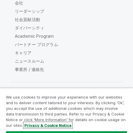
会社
リーダーシップ
社会貢献活動
ダイバーシティ
Academic Program
パートナー プログラム
キャリア
ニュースルーム
事業所 / 連絡先
We use cookies to improve your experience with our websites
Qlik コミュニティ
and to deliver content tailored to your interests. By clicking ‘Ok’,
you accept the use of additional cookies which may involve
data transmission to third parties. Refer to our Privacy & Cookie
法的契約
製品規約
Legal Policies
Notice or click ‘More Information’ for details on cookie usage on
リーガルポリシー
利用規約
商標
our sites.
Privacy & Cookie Notice
Do Not Share My Info