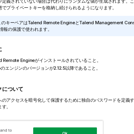
が定義されていない場合は代わりにランダムな値が生成されます。
態でプライベートキーを格納し続けられるようになります。
このキーペアは
Talend Remote Engine
と
Talend Management Con
情報の保護で使われます。
に
d Remote Engine
がインストールされていること。
のエンジンのバージョンが2.12.5以降であること。
クについて
へのアクセスを暗号化して保護するために独自のパスワードを定義
ます。
 and to
Ok