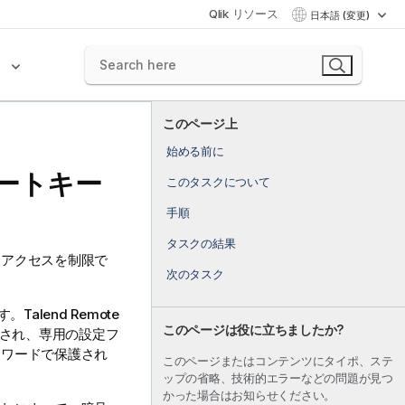
Qlik リソース
日本語 (変更)
ク
このページ上
始める前に
ートキー
このタスクについて
手順
タスクの結果
、アクセスを制限で
次のタスク
ます。
Talend Remote
このページは役に立ちましたか?
納され、専用の設定フ
スワードで保護され
このページまたはコンテンツにタイポ、ステ
ップの省略、技術的エラーなどの問題が見つ
かった場合はお知らせください。