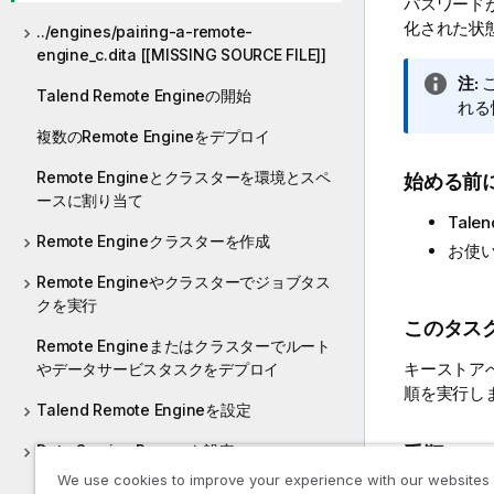
パスワード
化された状
../engines/pairing-a-remote-
engine_c.dita [[MISSING SOURCE FILE]]
情
注:
Talend Remote Engineの開始
報
れる
メ
複数のRemote Engineをデプロイ
モ
Remote Engineとクラスターを環境とスペ
始める前
ースに割り当て
Talen
Remote Engineクラスターを作成
お使い
Remote Engineやクラスターでジョブタス
クを実行
このタス
Remote Engineまたはクラスターでルート
キーストア
やデータサービスタスクをデプロイ
順を実行し
Talend Remote Engineを設定
Data Service Runnerを設定
手順
We use cookies to improve your experience with our websites
ネットワーク接続を使わないデータサービス