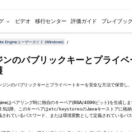
グ
ビデオ
移行センター
評価ガイド
プレイブッ
mote Engineユーザーガイド (Windows)
ジンのパブリックキーとプライベ
護
ンジンのパブリックキーとプライベートキーを安全な方法で保管し
Engineはペアリング時に独自のキーペア(RSA/4096ビット)を生成し
.12.5以降、このキーペアは
のJavaキーストアに格
etc/keystores
義されているパスワード、または環境変数として定義されているパ