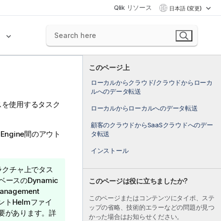
Qlik リソース
日本語 (変更)
ク
このページ上
ローカルからクラウド/クラウドからローカ
ルへのデータ転送
ースを使用するタスク
ローカルからローカルへのデータ転送
顧客のクラウドからSaaSクラウドへのデー
e Engine間のアウト
タ転送
インストール
トラクチャ上でタス
sベースの
Dynamic
このページは役に立ちましたか?
Management
このページまたはコンテンツにタイポ、ステ
ントHelmファイ
ップの省略、技術的エラーなどの問題が見つ
要があります。詳
かった場合はお知らせください。