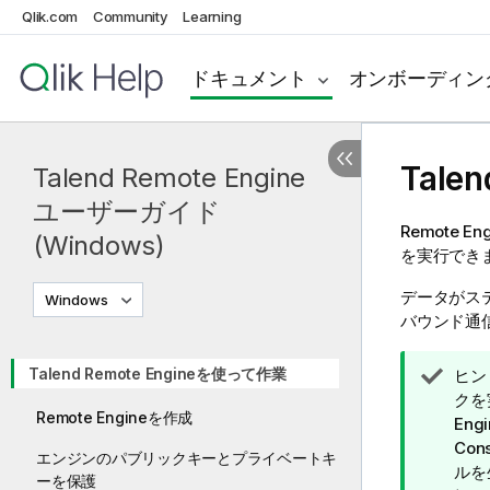
Qlik.com
Community
Learning
ドキュメント
オンボーディン
Talen
Talend Remote Engine
ユーザーガイド
Remote
(Windows)
を実行でき
データがス
Windows
バウンド通
Talend Remote Engineを使って作業
情
ヒン
報
クを
Remote Engineを作成
メ
Engi
モ
Cons
エンジンのパブリックキーとプライベートキ
ルを
ーを保護