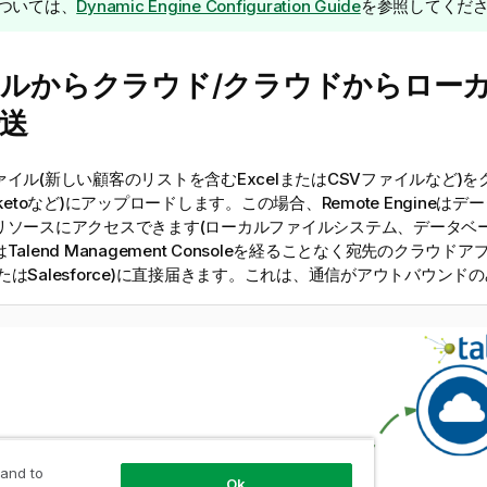
ついては、
Dynamic Engine Configuration Guide
を参照してくだ
ルからクラウド/クラウドからロー
送
イル(新しい顧客のリストを含むExcelまたはCSVファイルなど)
rketoなど)にアップロードします。この場合、Remote Engineは
リソースにアクセスできます(ローカルファイルシステム、データベー
は
Talend Management Console
を経ることなく宛先のクラウドア
toまたはSalesforce)に直接届きます。これは、通信がアウトバウン
 and to
Ok