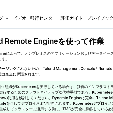
グ
ビデオ
移行センター
評価ガイド
プレイブッ
d Remote Engine
を使って作業
 Engineによって、オンプレミスのアプリケーションおよびデータベ
ます。
テージングされないため、
Talend Management Console
とRemot
信は完全に保護されます。
ト:
組織がKubernetesを実行している場合は、独自のインフラス
実行するためのクラウドネイティブな代替手段である、Kubernete
ne
の使用を検討してください。
Dynamic Engine
は完全に
Talend 
ole
を介してデプロイおよび管理されます。Kubernetesデプロイメ
生成してクラスターに適用する前に、TMCが完全に動作している必