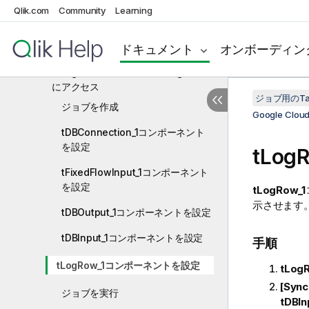
Qlik.com
Community
Learning
コンポーネント
Google Cloud SQL for PostgreSQLの
ドキュメント
オンボーディン
シナリオ
Google Cloud SQL for PostgreSQL
にアクセス
ジョブ用のTa
ジョブを作成
Google Clo
tDBConnection_1コンポーネント
を設定
tLo
tFixedFlowInput_1コンポーネント
を設定
tLogRow_1
示させます
tDBOutput_1コンポーネントを設定
tDBInput_1コンポーネントを設定
手順
tLogRow_1コンポーネントを設定
tLog
[Syn
ジョブを実行
tDBIn