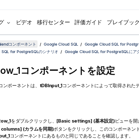
グ
ビデオ
移行センター
評価ガイド
プレイブッ
lendコンポーネント
Google Cloud SQL
Google Cloud SQL for Postg
ud SQL for PostgreSQLのシナリオ
Google Cloud SQL for PostgreSQL
gRow_1コンポーネントを設定
コンポーネントは、
tDBInput_1
コンポーネントによって取得された
。
Row_1
をダブルクリックし、
[Basic settings] (基本設定)
ビューを開
c columns] (カラムを同期)
ボタンをクリックし、このコンポーネン
put_1
コンポーネントにあるものと同じであることを確認します。