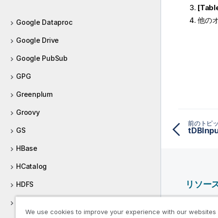
[Tab
他の
Google Dataproc
Google Drive
Google PubSub
GPG
Greenplum
Groovy
前のトピ
tDBI
GS
HBase
HCatalog
リソー
HDFS
Hive
Qlik ヘ
We use cookies to improve your experience with our websites
Qlik Deve