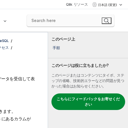
Qlik リソース
日本語 (変更)
ク
このページ上
reSQL
にアクセス
手順
このページは役に立ちましたか?
このページまたはコンテンツにタイポ、ステ
データを受信して表
ップの省略、技術的エラーなどの問題が見つ
かった場合はお知らせください。
こちらにフィードバックをお寄せくだ
さい
きます。
トにあるカラムが