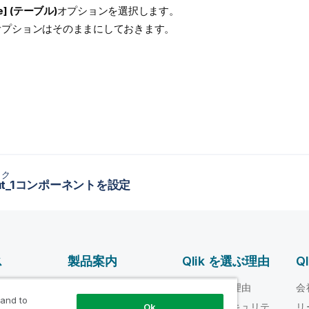
le] (テーブル)
オプションを選択します。
オプションはそのままにしておきます。
ック
nput_1コンポーネントを設定
ス
製品案内
Qlik を選ぶ理由
Q
データ統合とデータ
ルプ ビデオ
Qlik を選ぶ理由
会
品質
 and to
loper
信頼性とセキュリテ
リ
Ok