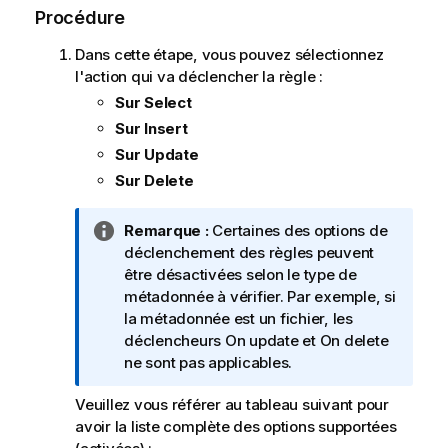
Procédure
Dans cette étape, vous pouvez sélectionnez
l'action qui va déclencher la règle :
Sur Select
Sur Insert
Sur Update
Sur Delete
N
Remarque :
Certaines des options de
o
déclenchement des règles peuvent
t
être désactivées selon le type de
e
métadonnée à vérifier. Par exemple, si
I
la métadonnée est un fichier, les
n
déclencheurs On update et On delete
f
ne sont pas applicables.
o
Veuillez vous référer au tableau suivant pour
r
avoir la liste complète des options supportées
m