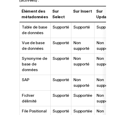
(activées) :
a
t
Élément des
Sur
Sur Insert
Sur
i
métadonnées
Select
Update
o
n
Table de base
Supporté
Supporté
Supporté
s
de données
Vue de base
Supporté
Non
Non
de données
supporté
supporté
Synonyme de
Supporté
Non
Non
base de
supporté
supporté
données
SAP
Supporté
Non
Non
supporté
supporté
Fichier
Supporté
Supportée
Non
délimité
supporté
File Positional
Supporté
Supportée
Non