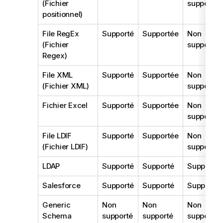
(Fichier
supporté
positionnel)
File RegEx
Supporté
Supportée
Non
(Fichier
supporté
Regex)
File XML
Supporté
Supportée
Non
(Fichier XML)
supporté
Fichier Excel
Supporté
Supportée
Non
supporté
File LDIF
Supporté
Supportée
Non
(Fichier LDIF)
supporté
LDAP
Supporté
Supporté
Supporté
Salesforce
Supporté
Supporté
Supporté
Generic
Non
Non
Non
Schema
supporté
supporté
supporté