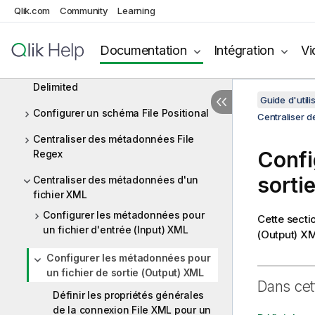
Qlik.com
Community
Learning
Centraliser des métadonnées JDBC
Centraliser les métadonnées SAP
Documentation
Intégration
Vi
Centraliser des métadonnées File
Delimited
Guide d'utili
Configurer un schéma File Positional
Centraliser 
Centraliser des métadonnées File
Confi
Regex
sorti
Centraliser des métadonnées d'un
fichier XML
Configurer les métadonnées pour
Cette secti
un fichier d'entrée (Input) XML
(Output) XM
Configurer les métadonnées pour
un fichier de sortie (Output) XML
Dans cet
Définir les propriétés générales
de la connexion File XML pour un