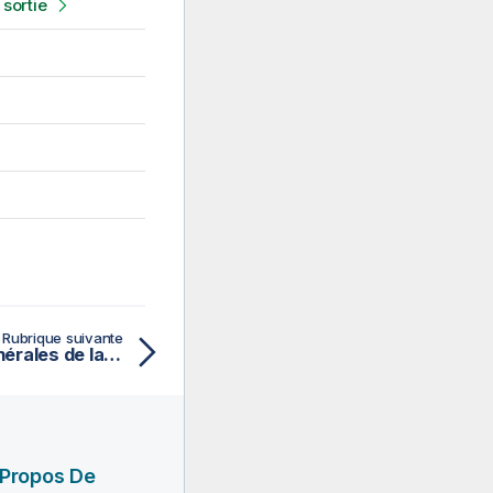
 sortie
Rubrique suivante
Définir les propriétés générales de la connexion File XML pour un fichier de sortie
 Propos De