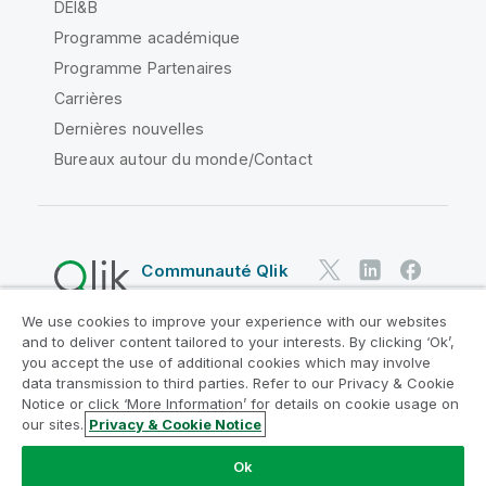
DEI&B
Programme académique
Programme Partenaires
Carrières
Dernières nouvelles
Bureaux autour du monde/Contact
Communauté Qlik
We use cookies to improve your experience with our websites
Contrats juridiques
and to deliver content tailored to your interests. By clicking ‘Ok’,
Conditions d'utilisation des produits
you accept the use of additional cookies which may involve
data transmission to third parties. Refer to our Privacy & Cookie
Legal Policies
Conditions légales
Notice or click ‘More Information’ for details on cookie usage on
Conditions d'utilisation
Marques
our sites.
Privacy & Cookie Notice
Do Not Share My Info
Ok
Copyright © 1993-2026 QlikTech International AB. Tous