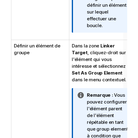
e
définir un élément
I
sur lequel
n
effectuer une
f
boucle.
o
r
Définir un élément de
Dans la zone
m
Linker
groupe
Target
a
, cliquez-droit sur
l'élément qui vous
t
intéresse et sélectionnez
i
Set As Group Element
o
dans le menu contextuel.
n
s
N
Remarque :
Vous
o
pouvez configurer
t
l'élément parent
e
de l'élément
I
répétable en tant
n
que group element
f
à condition que