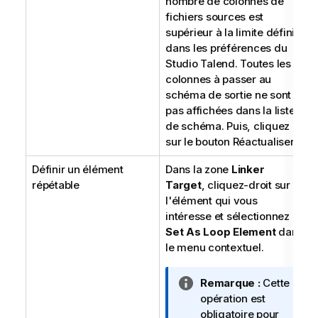
nombre de colonnes de
fichiers sources est
supérieur à la limite définie
dans les préférences du
Studio Talend
. Toutes les
colonnes à passer au
schéma de sortie ne sont
pas affichées dans la liste
de schéma. Puis, cliquez
sur le bouton Réactualiser.
Définir un élément
Dans la zone
Linker
répétable
Target
, cliquez-droit sur
l'élément qui vous
intéresse et sélectionnez
Set As Loop Element
dans
le menu contextuel.
N
Remarque :
Cette
o
opération est
t
obligatoire pour