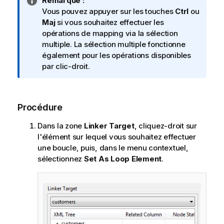
N
Remarque :
o
Vous pouvez appuyer sur les touches
Ctrl
ou
t
Maj
si vous souhaitez effectuer les
e
opérations de mapping via la sélection
I
multiple. La sélection multiple fonctionne
n
également pour les opérations disponibles
f
par clic-droit.
o
r
m
Procédure
a
t
Dans la zone
Linker Target
, cliquez-droit sur
i
l'élément sur lequel vous souhaitez effectuer
o
une boucle, puis, dans le menu contextuel,
n
sélectionnez
Set As Loop Element
.
s