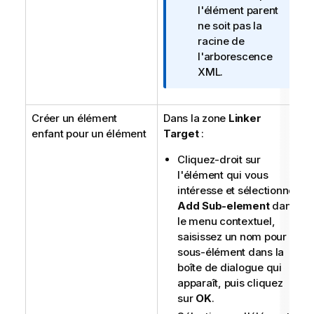
o
l'élément parent
r
ne soit pas la
m
racine de
a
l'arborescence
t
XML.
i
o
Créer un élément
Dans la zone
n
Linker
enfant pour un élément
Target
s
:
Cliquez-droit sur
l'élément qui vous
intéresse et sélectionnez
Add Sub-element
dans
le menu contextuel,
saisissez un nom pour le
sous-élément dans la
boîte de dialogue qui
apparaît, puis cliquez
sur
OK
.