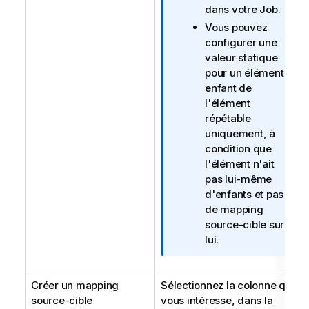
r
dans votre Job.
m
Vous pouvez
a
configurer une
t
valeur statique
i
pour un élément
o
enfant de
n
l'élément
s
répétable
uniquement, à
condition que
l'élément n'ait
pas lui-même
d'enfants et pas
de mapping
source-cible sur
lui.
Créer un mapping
Sélectionnez la colonne qui
source-cible
vous intéresse, dans la