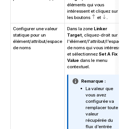
éléments qui vous
t
intéressent et cliquez sur
i
les boutons
o
et
.
n
Configurer une valeur
Dans la zone
Linker
s
statique pour un
Target
, cliquez-droit sur
élément/attribut/espace
l'élément/l'attribut/l'espace
de noms
de noms qui vous intéresse
et sélectionnez
Set A Fix
Value
dans le menu
contextuel.
N
Remarque :
o
La valeur que
t
vous avez
e
configurée va
I
remplacer toute
n
valeur
f
récupérée du
o
flux d'entrée