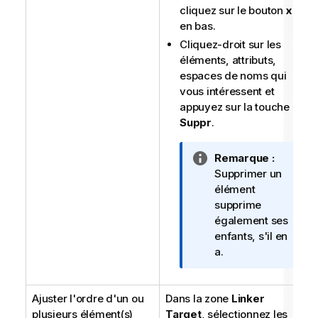
cliquez sur le bouton
x
en bas.
Cliquez-droit sur les
éléments, attributs,
espaces de noms qui
vous intéressent et
appuyez sur la touche
Suppr
.
N
Remarque :
o
Supprimer un
t
élément
e
supprime
I
également ses
n
enfants, s'il en
f
a.
o
r
Ajuster l'ordre d'un ou
Dans la zone
m
Linker
plusieurs élément(s)
Target
, sélectionnez les
a