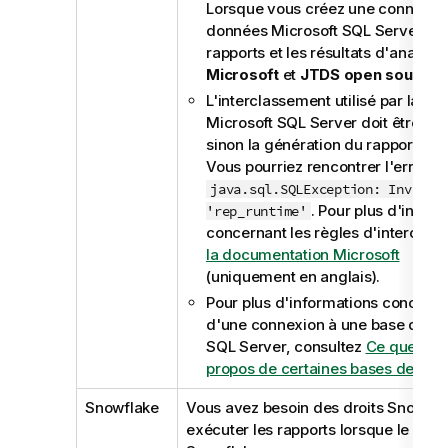
Lorsque vous créez une connexio
données Microsoft SQL Server pou
rapports et les résultats d'analyse,
Microsoft
et
JTDS open source
s
L'interclassement utilisé par la b
Microsoft SQL Server doit être sen
sinon la génération du rapport pou
Vous pourriez rencontrer l'erreur s
java.sql.SQLException: Invalid
. Pour plus d'infor
'rep_runtime'
concernant les règles d'interclas
la documentation Microsoft
(uniquement en anglais)
.
Pour plus d'informations concernan
d'une connexion à une base de d
SQL Server, consultez
Ce que vou
propos de certaines bases de do
Snowflake
Vous avez besoin des droits Snowfla
exécuter les rapports lorsque le data