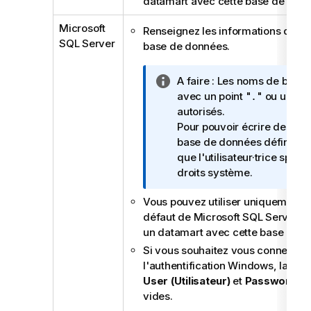
datamart avec cette base de donn
n
Microsoft
s
Renseignez les informations de co
SQL Server
base de données.
N
A faire :
Les noms de bases
o
avec un point "
" ou un tire
.
t
autorisés.
e
Pour pouvoir écrire des rap
I
base de données définie, 
n
que l'utilisateur·trice spéci
f
droits système.
o
Vous pouvez utiliser uniquement 
r
défaut de Microsoft SQL Server l
m
un datamart avec cette base de d
a
t
Si vous souhaitez vous connecter 
i
l'authentification Windows, laiss
o
User (Utilisateur)
et
Password (M
n
vides.
s