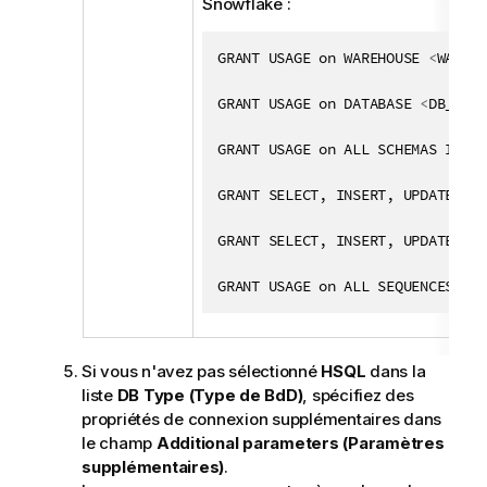
Snowflake :
GRANT USAGE on WAREHOUSE 
<
WAREHO
GRANT USAGE on DATABASE 
<
DB_NAME
GRANT USAGE on ALL SCHEMAS IN DA
GRANT SELECT, INSERT, UPDATE on 
GRANT SELECT, INSERT, UPDATE on 
GRANT USAGE on ALL SEQUENCES in 
Si vous n'avez pas sélectionné
HSQL
dans la
liste
DB Type (Type de BdD)
, spécifiez des
propriétés de connexion supplémentaires dans
le champ
Additional parameters (Paramètres
supplémentaires)
.