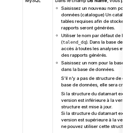
MySQL
Dans le champ
DB Name
, vous pouve
Saisissez un nouveau nom pour la
données (catalogue) Un catalogue 
tables requises afin de stocker les
rapports seront générées.
Utiliser le nom par défaut de la b
(
). Dans la base de do
talend_dq
accès à toutes les analyses et à to
des rapports générés.
Saisissez un nom pour la base de 
dans la base de données.
S'il n'y a pas de structure de dat
base de données, elle sera créée.
Si la structure du datamart existe
version est inférieure à la version 
structure est mise à jour.
Si la structure du datamart existe
version est supérieure à la version
ne pouvez utiliser cette structure