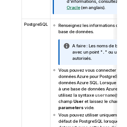
I
d'informations, consultez la
d
n
Oracle
(en anglais).
f
o
PostgreSQL
Renseignez les informations de co
r
base de données.
m
a
t
N
A faire :
Les noms de bases
i
o
avec un point "
" ou un tire
.
o
t
autorisés.
n
e
s
Vous pouvez vous connecter à un
I
données Azure pour PostgreSQL o
n
données Azure SQL. Lorsque vous
f
à une base de données Azure pou
o
utilisez la syntaxe
username@hos
r
champ
User
et laissez le champ
A
m
parameters
vide.
a
t
Vous pouvez utiliser uniquement 
i
défaut de PostgreSQL lorsque vou
o