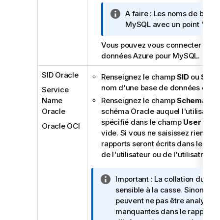
N
A faire :
Les noms de bases
o
MySQL avec un point "
" s
.
t
Vous pouvez vous connecter à un
e
données Azure pour MySQL.
I
n
SID Oracle
Renseignez le champ
SID
ou
Serv
f
nom d'une base de données exist
o
Service
r
Name
Renseignez le champ
Schema
ave
m
Oracle
schéma Oracle auquel l'utilisateur o
a
spécifié dans le champ
User
a acc
Oracle OCI
t
vide. Si vous ne saisissez rien da
i
rapports seront écrits dans le sc
o
de l'utilisateur ou de l'utilisatrice d
n
s
N
Important :
La collation du sch
o
sensible à la casse. Sinon, le
t
peuvent ne pas être analysées
e
manquantes dans le rapport. P