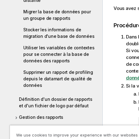
distante
Vous avez s
Migrer la base de données pour
un groupe de rapports
Procédur
Stocker les informations de
migration d'une base de données
Dans 
double
Utiliser les variables de contextes
Si vo
pour se connecter à la base de
conne
données des rapports
de co
conte
Supprimer un rapport de profiling
donné
depuis le datamart de qualité de
données
Si la
Définition d'un dossier de rapports
et d'un fichier de logo par défaut
Gestion des rapports
Rapports d'évolution
We use cookies to improve your experience with our websites