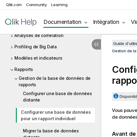
rapports
Qlik.com
Community
Learning
Analyses de tables
Documentation
Intégration
Vi
Analyses de colonne(s)
Analyses de corrélation
Guide d'utili
Profiling de Big Data
Gestion de l
Modèles et indicateurs
Confi
Rapports
rappo
Gestion de la base de données de
rapports
Configurer une base de données
Disponibl
distante
Vous pouvez
Configurer une base de données
de données 
pour un rapport individuel
Migrer la base de données
Avant d