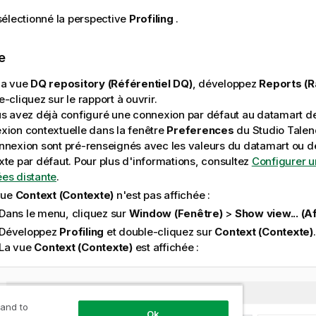
électionné la perspective
Profiling
.
e
la vue
DQ repository (Référentiel DQ)
, développez
Reports (R
-cliquez sur le rapport à ouvrir.
us avez déjà configuré une connexion par défaut au datamart d
xion contextuelle dans la fenêtre
Preferences
du
Studio Talen
nnexion sont pré-renseignés avec les valeurs du datamart ou d
xte par défaut. Pour plus d'informations, consultez
Configurer u
es distante
.
 vue
Context (Contexte)
n'est pas affichée :
Dans le menu, cliquez sur
Window (Fenêtre)
>
Show view... (Af
Développez
Profiling
et double-cliquez sur
Context (Contexte)
.
La vue
Context (Contexte)
est affichée :
 and to
Ok