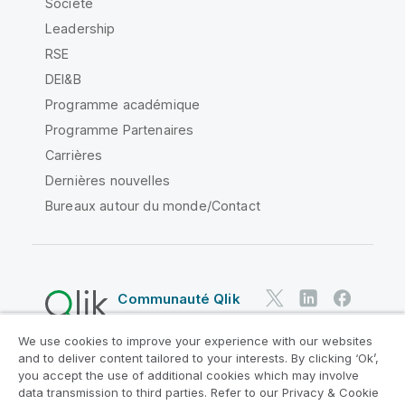
Société
Leadership
RSE
DEI&B
Programme académique
Programme Partenaires
Carrières
Dernières nouvelles
Bureaux autour du monde/Contact
Communauté Qlik
We use cookies to improve your experience with our websites
Contrats juridiques
and to deliver content tailored to your interests. By clicking ‘Ok’,
Conditions d'utilisation des produits
you accept the use of additional cookies which may involve
data transmission to third parties. Refer to our Privacy & Cookie
Legal Policies
Conditions légales