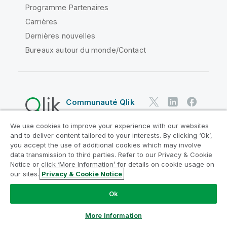
Programme Partenaires
Carrières
Dernières nouvelles
Bureaux autour du monde/Contact
Communauté Qlik
We use cookies to improve your experience with our websites
Contrats juridiques
and to deliver content tailored to your interests. By clicking ‘Ok’,
Conditions d'utilisation des produits
you accept the use of additional cookies which may involve
data transmission to third parties. Refer to our Privacy & Cookie
Legal Policies
Conditions légales
Notice or click ‘More Information’ for details on cookie usage on
Conditions d'utilisation
Marques
our sites.
Privacy & Cookie Notice
Do Not Share My Info
Ok
Copyright © 1993-2026 QlikTech International AB. Tous
droits réservés.
More Information