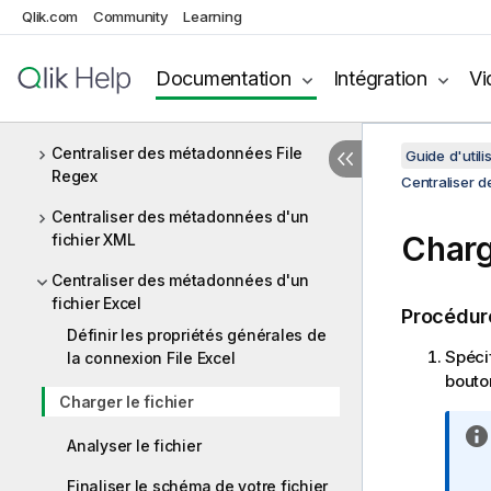
Centraliser les métadonnées SAP
Qlik.com
Community
Learning
Centraliser des métadonnées File
Delimited
Documentation
Intégration
Vi
Configurer un schéma File Positional
Centraliser des métadonnées File
Guide d'utili
Regex
Centraliser d
Centraliser des métadonnées d'un
Charg
fichier XML
Centraliser des métadonnées d'un
fichier Excel
Procédur
Définir les propriétés générales de
Spéci
la connexion File Excel
bout
Charger le fichier
Analyser le fichier
Finaliser le schéma de votre fichier