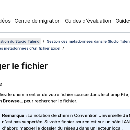
déos
Centre de migration
Guides d'évaluation
Guide
sation du Studio Talend
Gestion des métadonnées dans le Studio Talen
es métadonnées d'un fichier Excel
er le fichier
e
fiez le chemin entier de votre fichier source dans le champ
File
on
Browse...
pour rechercher le fichier.
N
Remarque :
La notation de chemin Convention Universelle d
o
n'est pas supportée. Si votre fichier source est sur un hôte LA
t
d'abord mapper le dossier du réseau dans un lecteur local.