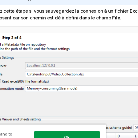
e
z cette étape si vous sauvegardez la connexion à un fichier Exc
I
sant car son chemin est déjà défini dans le champ
File
.
n
f
o
r
m
a
t
i
o
n
s
 and to
Ok