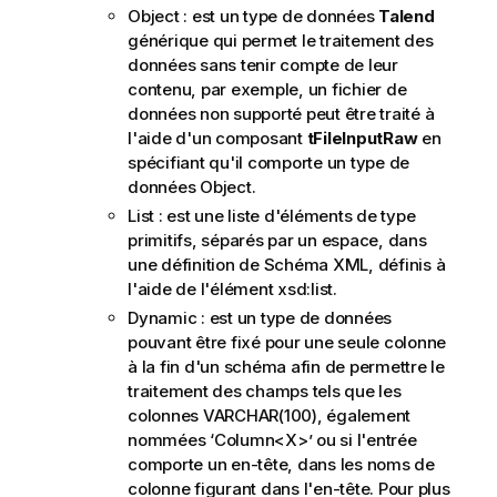
t
Object : est un type de données
Talend
i
générique qui permet le traitement des
o
données sans tenir compte de leur
n
contenu, par exemple, un fichier de
s
données non supporté peut être traité à
l'aide d'un composant
tFileInputRaw
en
spécifiant qu'il comporte un type de
données Object.
List : est une liste d'éléments de type
primitifs, séparés par un espace, dans
une définition de Schéma XML, définis à
l'aide de l'élément xsd:list.
Dynamic : est un type de données
pouvant être fixé pour une seule colonne
à la fin d'un schéma afin de permettre le
traitement des champs tels que les
colonnes VARCHAR(100), également
nommées ‘Column<X>’ ou si l'entrée
comporte un en-tête, dans les noms de
colonne figurant dans l'en-tête. Pour plus