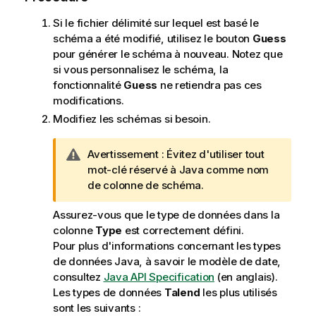
Si le fichier délimité sur lequel est basé le
schéma a été modifié, utilisez le bouton
Guess
pour générer le schéma à nouveau. Notez que
si vous personnalisez le schéma, la
fonctionnalité
Guess
ne retiendra pas ces
modifications.
Modifiez les schémas si besoin.
N
Avertissement :
Évitez d'utiliser tout
o
mot-clé réservé à Java comme nom
t
de colonne de schéma.
e
Assurez-vous que le type de données dans la
I
colonne
Type
est correctement défini.
n
Pour plus d'informations concernant les types
f
de données Java, à savoir le modèle de date,
o
consultez
Java API Specification
(en anglais).
r
Les types de données
Talend
les plus utilisés
m
sont les suivants :
a