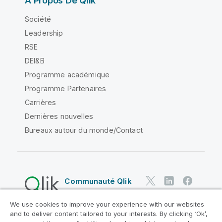
À Propos De Qlik
Société
Leadership
RSE
DEI&B
Programme académique
Programme Partenaires
Carrières
Dernières nouvelles
Bureaux autour du monde/Contact
Communauté Qlik
We use cookies to improve your experience with our websites
Contrats juridiques
and to deliver content tailored to your interests. By clicking ‘Ok’,
Conditions d'utilisation des produits