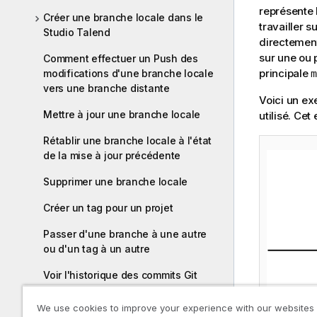
I
représente 
Créer une branche locale dans le
n
travailler 
Studio Talend
f
directement
o
sur une ou 
Comment effectuer un Push des
r
principale
modifications d'une branche locale
m
m
vers une branche distante
Voici un ex
a
Mettre à jour une branche locale
utilisé. Ce
t
i
Rétablir une branche locale à l'état
o
de la mise à jour précédente
n
s
Supprimer une branche locale
Créer un tag pour un projet
Passer d'une branche à une autre
ou d'un tag à un autre
Voir l'historique des commits Git
Résoudre des conflits entre les
We use cookies to improve your experience with our websites
branches