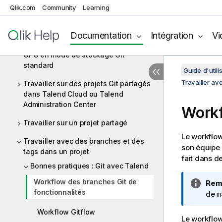
Qlik.com
Community
Learning
Activer le mode de stockage Git
standard
Documentation
Intégration
Vi
Signer des commits et des tags avec
GPG en mode de stockage Git
standard
Guide d'utili
Travailler av
Travailler sur des projets Git partagés
dans Talend Cloud ou Talend
Administration Center
Workf
Travailler sur un projet partagé
Le workflow
Travailler avec des branches et des
son équipe
tags dans un projet
fait dans d
Bonnes pratiques : Git avec Talend
Workflow des branches Git de
N
Rem
fonctionnalités
o
de
m
t
Workflow Gitflow
e
Le workflow