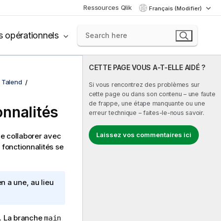
Ressources Qlik
Français (Modifier)
s opérationnels
CETTE PAGE VOUS A-T-ELLE AIDÉ ?
c Talend
Si vous rencontrez des problèmes sur
cette page ou dans son contenu – une faute
de frappe, une étape manquante ou une
onnalités
erreur technique – faites-le-nous savoir.
Laissez vos commentaires ici
de collaborer avec
fonctionnalités se
 en a une, au lieu
l. La branche
main