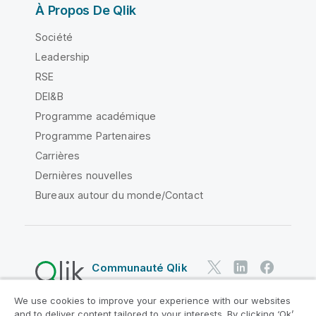
À Propos De Qlik
Société
Leadership
RSE
DEI&B
Programme académique
Programme Partenaires
Carrières
Dernières nouvelles
Bureaux autour du monde/Contact
Communauté Qlik
We use cookies to improve your experience with our websites
Contrats juridiques
and to deliver content tailored to your interests. By clicking ‘Ok’,