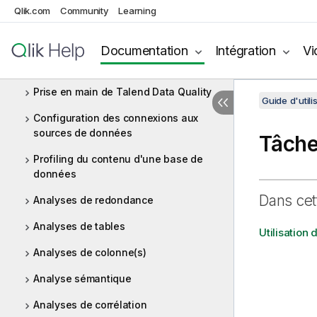
Qlik.com
Community
Learning
Profiling de données et qualité de
données
Documentation
Intégration
Vi
Profiling de données : concepts et
principes
Prise en main de Talend Data Quality
Guide d'utili
Configuration des connexions aux
sources de données
Tâch
Profiling du contenu d'une base de
données
Dans cet
Analyses de redondance
Analyses de tables
Utilisation 
Analyses de colonne(s)
Analyse sémantique
Analyses de corrélation