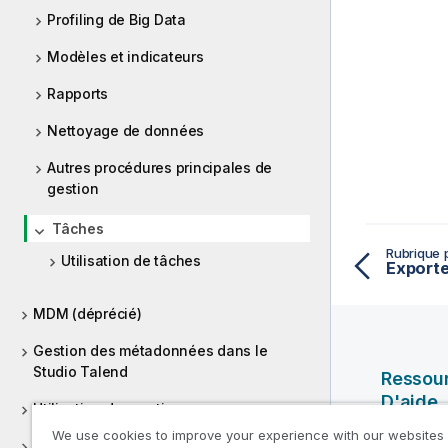
Profiling de Big Data
Modèles et indicateurs
Rapports
Nettoyage de données
Autres procédures principales de
gestion
Tâches
Rubrique 
Utilisation de tâches
MDM (déprécié)
Gestion des métadonnées dans le
Studio Talend
Ressou
D'aide
Utilisation des routines
We use cookies to improve your experience with our websites
Vidéos Ql
Versions supportées des systèmes tiers