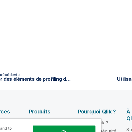
précédente
Exporter des éléments de profiling de données
Utilis
rces
Produits
Pourquoi Qlik ?
À
Ql
INTÉGRATION ET
Pourquoi Qlik ?
QUALITÉ DE
 and to
ik Help
So
Fiabilité et sécurité
Ok
DONNÉES