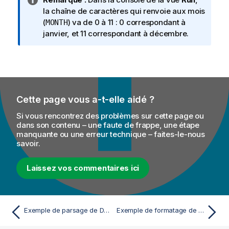
o
la chaîne de caractères qui renvoie aux mois
t
(
) va de 0 à 11 : 0 correspondant à
MONTH
e
janvier, et 11 correspondant à décembre.
I
n
f
o
r
Cette page vous a-t-elle aidé ?
m
a
Si vous rencontrez des problèmes sur cette page ou
t
dans son contenu – une faute de frappe, une étape
manquante ou une erreur technique – faites-le-nous
i
savoir.
o
n
Laissez vos commentaires ici
s
Exemple de parsage de Date
Exemple de formatage de la Date courante