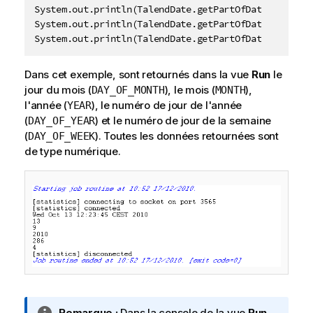
System.out.println(TalendDate.getPartOfDate("YEAR", 
System.out.println(TalendDate.getPartOfDate("DAY_OF_
System.out.println(TalendDate.getPartOfDate("DAY_OF
Dans cet exemple, sont retournés dans la vue
Run
le
jour du mois (
), le mois (
),
DAY_OF_MONTH
MONTH
l'année (
), le numéro de jour de l'année
YEAR
(
) et le numéro de jour de la semaine
DAY_OF_YEAR
(
). Toutes les données retournées sont
DAY_OF_WEEK
de type numérique.
N
Remarque :
Dans la console de la vue
Run
,