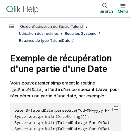
Search
Menu
Guide d'utilisation du Studio Talend
Utilisation des routines
Routines Système
Routines de type TalendDate
Exemple de récupération
d'une partie d'une Date
Vous pouvez tester simplement la routine
, à l'aide d'un composant
tJava
, pour
getPartOfDate
récupérer une partie d'une date, par exemple :
Date D=TalendDate.parseDate("dd-MM-yyyy HH:mm:ss", "
Copier 
System.out.println(D.toString());

System.out.println(TalendDate.getPartOfDate("DAY_OF_
System.out.println(TalendDate.getPartOfDate("MONTH",