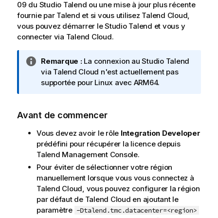
09 du
Studio Talend
ou une mise à jour plus récente
fournie par
Talend
et si vous utilisez
Talend Cloud
,
vous pouvez démarrer le
Studio Talend
et vous y
connecter via
Talend Cloud
.
N
Remarque :
La connexion au
Studio Talend
o
via
Talend Cloud
n'est actuellement pas
t
supportée pour Linux avec ARM64.
e
I
Avant de commencer
n
f
Vous devez avoir le rôle
Integration Developer
o
prédéfini pour récupérer la licence depuis
r
Talend Management Console
.
m
Pour éviter de sélectionner votre région
a
manuellement lorsque vous vous connectez à
t
Talend Cloud
, vous pouvez configurer la région
i
par défaut de
Talend Cloud
en ajoutant le
o
paramètre
-Dtalend.tmc.datacenter=<region>
n