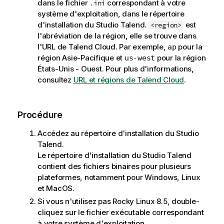
dans le fichier
correspondant à votre
.ini
s
système d'exploitation, dans le répertoire
d'installation du
Studio Talend
.
est
<region>
l'abréviation de la région, elle se trouve dans
l'URL de
Talend Cloud
. Par exemple,
pour la
ap
région Asie-Pacifique et
pour la région
us-west
États-Unis - Ouest. Pour plus d'informations,
consultez
URL et régions de Talend Cloud
.
Procédure
Accédez au répertoire d'installation du
Studio
Talend
.
Le répertoire d'installation du
Studio Talend
contient des fichiers binaires pour plusieurs
plateformes, notamment pour Windows, Linux
et MacOS.
Si vous n'utilisez pas Rocky Linux 8.5, double-
cliquez sur le fichier exécutable correspondant
à votre système d'exploitation.