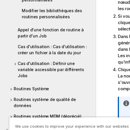
nœud 
les ro
Modifier les bibliothèques des
Si vo
routines personnalisées
cliqu
sélec
Appel d'une fonction de routine à
partir d'un Job
Dans 
génér
Cas d'utilisation : Cas d'utilisation :
dans 
créer un fichier à la date du jour
Les i
qu'in
Cas d'utilisation : Définir une
Cliqu
variable accessible par différents
Jobs
La no
s'ouv
compo
Routines Système
Routines système de qualité de
données
Routines système MDM (déprécié)
We use cookies to improve your experience with our websites
Versions supportées des systèmes tiers