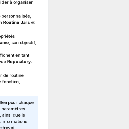
ider à organiser
e personnalisée,
 Routine Jars
et
opriétés
ame
, son objectif,
fichent en tant
 vue
Repository
.
ur de routine
 fonction,
illée pour chaque
es paramètres
, ainsi que le
s informations
 travail