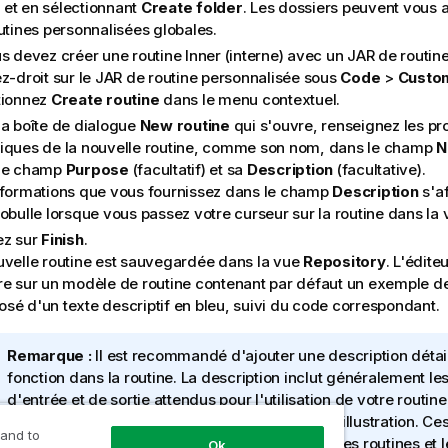
et en sélectionnant
Create folder
. Les dossiers peuvent vous a
utines personnalisées globales.
us devez créer une routine Inner (interne) avec un JAR de routin
ez-droit sur le JAR de routine personnalisée sous
Code
>
Custom
tionnez
Create routine
dans le menu contextuel.
la boîte de dialogue
New routine
qui s'ouvre, renseignez les pr
iques de la nouvelle routine, comme son nom, dans le champ
N
le champ
Purpose
(facultatif) et sa
Description
(facultative).
nformations que vous fournissez dans le champ
Description
s'af
fobulle lorsque vous passez votre curseur sur la routine dans la
ez sur
Finish
.
uvelle routine est sauvegardée dans la vue
Repository
. L'édite
re sur un modèle de routine contenant par défaut un exemple de
sé d'un texte descriptif en bleu, suivi du code correspondant.
N
Remarque :
Il est recommandé d'ajouter une description déta
o
fonction dans la routine. La description inclut généralement l
t
d'entrée et de sortie attendus pour l'utilisation de votre routine
e
résultat retourné par la routine et un exemple d'illustration. Ce
 and to
I
sont généralement utiles pour la maintenance des routines et le
Ok