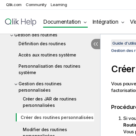
Qlik.com
Community
Learning
Gestion des métadonnées dans le
Studio Talend
Documentation
Intégration
Vi
Utilisation des routines
Gestion des routines
Guide d'utili
Définition des routines
Gestion des 
Accès aux routines système
Personnalisation des routines
Créer
système
Vous pouvez
Gestion des routines
personnalisées
factorisatio
Créer des JAR de routines
personnalisées
Procédur
Créer des routines personnalisées
Si vo
Routi
Modifier des routines
Vous 
personnalisées