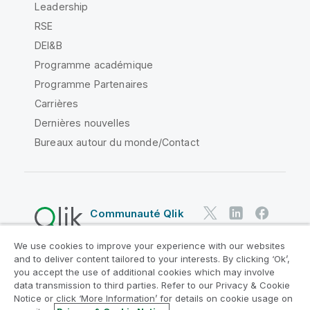
Leadership
RSE
DEI&B
Programme académique
Programme Partenaires
Carrières
Dernières nouvelles
Bureaux autour du monde/Contact
Communauté Qlik
We use cookies to improve your experience with our websites
Contrats juridiques
and to deliver content tailored to your interests. By clicking ‘Ok’,
Conditions d'utilisation des produits
you accept the use of additional cookies which may involve
data transmission to third parties. Refer to our Privacy & Cookie
Legal Policies
Conditions légales
Notice or click ‘More Information’ for details on cookie usage on
Conditions d'utilisation
Marques