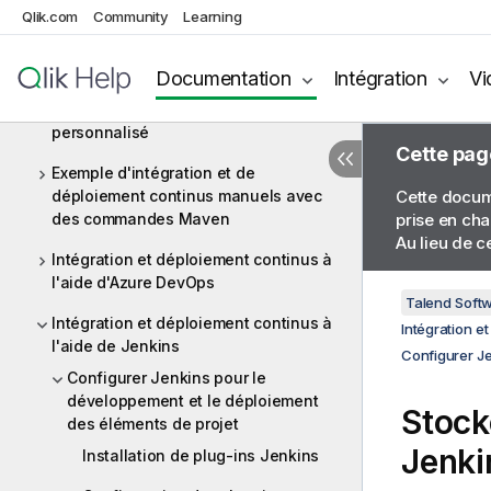
Construire et déployer
Qlik.com
Community
Learning
Avant de programmer l'exécution de
vos artefacts
Documentation
Intégration
Vi
Options du build Maven Talend
personnalisé
Cette pag
Exemple d'intégration et de
déploiement continus manuels avec
Cette docume
des commandes Maven
prise en cha
Au lieu de c
Intégration et déploiement continus à
l'aide d'Azure DevOps
Talend Softw
Intégration et déploiement continus à
Intégration e
l'aide de Jenkins
Configurer Je
Configurer Jenkins pour le
développement et le déploiement
Stock
des éléments de projet
Jenki
Installation de plug-ins Jenkins