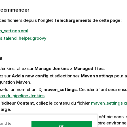
e commencer
es fichiers depuis l'onglet
Téléchargements
de cette page :
_settings.xml
ns_talend_helper.groovy
e
Jenkins, allez sur
Manage Jenkins
>
Managed files
.
ez sur
Add a new config
et sélectionnez
Maven settings
pour aj
guration Maven.
z-lui un nom et un ID,
maven_settings
. Cet identifiant sera ensu
ion du pipeline Jenkins
.
l'éditeur
Content
, collez le contenu du fichier
maven_settings.x
hargé.
L'URL du référentiel d'artefacts Nexus par défaut définie dans le 
40) est localhost:8080. Valeur mise à jour selon votre environn
 and to
Ok