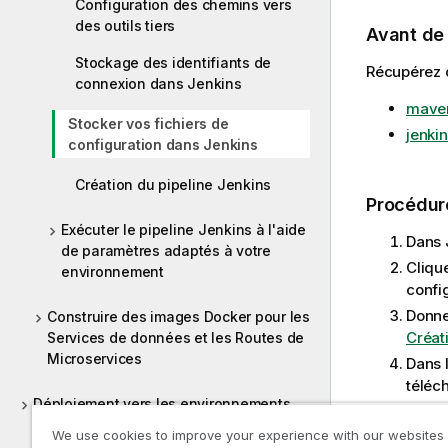
Configuration des chemins vers
des outils tiers
Avant d
Stockage des identifiants de
Récupérez c
connexion dans Jenkins
maven
Stocker vos fichiers de
jenki
configuration dans Jenkins
Création du pipeline Jenkins
Procédur
Exécuter le pipeline Jenkins à l'aide
Dans 
de paramètres adaptés à votre
Cliqu
environnement
confi
Donne
Construire des images Docker pour les
Créat
Services de données et les Routes de
Microservices
Dans 
téléc
Déploiement vers les environnements
d'Assurance qualité (QA) et de
We use cookies to improve your experience with our websites
Production