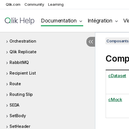
Qlik.com
Community
Learning
Messaging Endpoint
MQTT
Documentation
Intégration
Vi
Multicast
Orchestration
Composants 
Qlik Replicate
Compo
RabbitMQ
Recipient List
cDataset
Route
Routing Slip
cMock
SEDA
SetBody
SetHeader