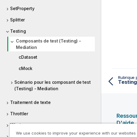
SetProperty
Splitter
Testing
Composants de test (Testing) -
Mediation
cDataset
cMock
Rubrique 
Testing
Scénario pour les composant de test
(Testing) - Mediation
Traitement de texte
Throttler
Ressou
D'aide
Wiretap
We use cookies to improve your experience with our websites
Vidéos Ql
WMQ