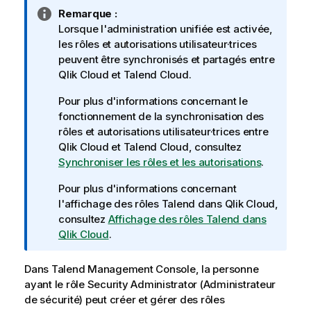
N
Remarque :
o
Lorsque l'administration unifiée est activée,
t
les rôles et autorisations utilisateur·trices
e
peuvent être synchronisés et partagés entre
I
Qlik Cloud
et
Talend Cloud
.
n
Pour plus d'informations concernant le
f
fonctionnement de la synchronisation des
o
rôles et autorisations utilisateur·trices entre
r
Qlik Cloud
et
Talend Cloud
, consultez
m
Synchroniser les rôles et les autorisations
.
a
t
Pour plus d'informations concernant
i
l'affichage des rôles
Talend
dans
Qlik Cloud
,
o
consultez
Affichage des rôles Talend dans
n
Qlik Cloud
.
s
Dans
Talend Management Console
, la personne
ayant le rôle Security Administrator (Administrateur
de sécurité) peut créer et gérer des rôles