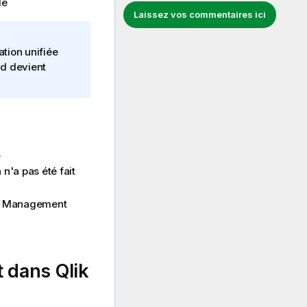
le
Laissez vos commentaires ici
ation unifiée
ud
devient
.
a n'a pas été fait
d Management
nt dans
Qlik