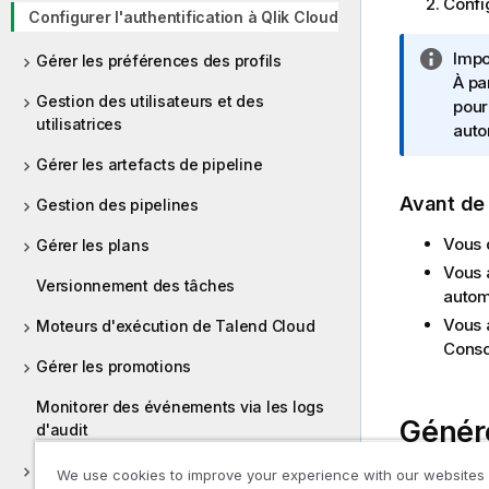
Config
Configurer l'authentification à Qlik Cloud
N
Impo
Gérer les préférences des profils
o
À pa
Gestion des utilisateurs et des
t
pour
utilisatrices
e
auto
I
Gérer les artefacts de pipeline
n
Avant d
f
Gestion des pipelines
o
Vous d
Gérer les plans
r
Vous a
m
Versionnement des tâches
autom
a
t
Vous 
Moteurs d'exécution de Talend Cloud
i
Conso
Gérer les promotions
o
n
Monitorer des événements via les logs
s
Génére
d'audit
Manag
Monitoring
We use cookies to improve your experience with our websites