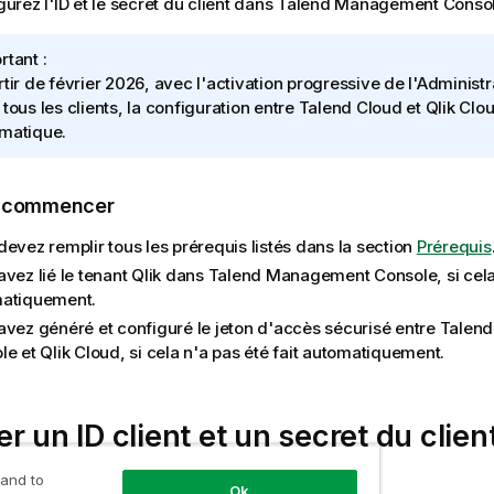
urez l'ID et le secret du client dans
Talend Management Conso
rtant :
rtir de février 2026, avec l'activation progressive de l'Administr
 tous les clients, la configuration entre
Talend Cloud
et
Qlik Clo
matique.
e commencer
evez remplir tous les prérequis listés dans la section
Prérequis
vez lié le tenant
Qlik
dans
Talend Management Console
, si cel
atiquement.
avez généré et configuré le jeton d'accès sécurisé entre
Talen
le
et
Qlik Cloud
, si cela n'a pas été fait automatiquement.
r un ID client et un secret du clie
ement Console
 and to
Ok