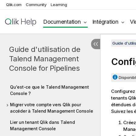
Qlik.com
Community
Learning
Documentation
Intégration
Vi
Guide d'util
Guide d'utilisation de
Talend Management
Confi
Console for Pipelines
Disponibl
Qu'est-ce que le Talend Management
Configurez 
Console ?
tenants
Qli
étendues d
Migrer votre compte vers Qlik pour
accéder à Talend Management Console
Suivez les 
Lier un tenant Qlik dans Talend
Créez 
Management Console
Mana