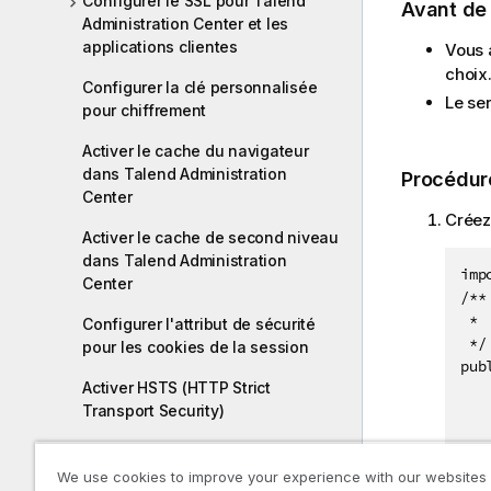
Configurer le SSL pour Talend
Avant d
Administration Center et les
applications clientes
Vous a
choix.
Configurer la clé personnalisée
Le se
pour chiffrement
Activer le cache du navigateur
dans Talend Administration
Procédur
Center
Créez
Activer le cache de second niveau
dans Talend Administration
imp
Center
/**

 *

Configurer l'attribut de sécurité
 */

pour les cookies de la session
pub
Activer HSTS (HTTP Strict
   
Transport Security)
   
   
   
Installation et configuration de Talend
We use cookies to improve your experience with our websites
   