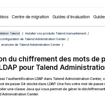
déos
Centre de migration
Guides d'évaluation
Guide
llation Talend
Installer vos produits Talend manuellement
et configuration de Talend Administration Center
n avancée de Talend Administration Center
on du chiffrement des mots de 
 LDAP pour
Talend Administrati
isez l'authentification LDAP dans
Talend Administration Center
, 
 mot de passe Git stocké dans LDAP. Une fois votre mot de passe 
ler une classe Java qui vous permet de gérer le déchiffremen
d Administration Center
.