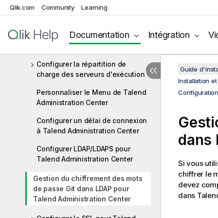
Qlik.com
Gérer les paramètres de la base
Community
Learning
de données
Documentation
Intégration
Vi
Gérer le pool de connexions à
l'aide de Tomcat
Configurer la répartition de
Guide d'insta
charge des serveurs d'exécution
Installation 
Personnaliser le Menu de Talend
Configuratio
Administration Center
Gesti
Configurer un délai de connexion
à Talend Administration Center
dans
Configurer LDAP/LDAPS pour
Talend Administration Center
Si vous util
chiffrer le
Gestion du chiffrement des mots
devez compi
de passe Git dans LDAP pour
dans
Talen
Talend Administration Center