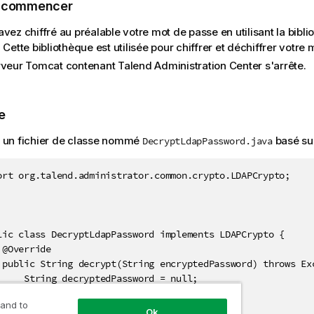
e commencer
vez chiffré au préalable votre mot de passe en utilisant la bibl
 Cette bibliothèque est utilisée pour chiffrer et déchiffrer votre
rveur Tomcat contenant
Talend Administration Center
s'arrête.
e
 un fichier de classe nommé
basé sur
DecryptLdapPassword.java
ort org.talend.administrator.common.crypto.LDAPCrypto;

lic class DecryptLdapPassword implements LDAPCrypto {

 @Override

 public String decrypt(String encryptedPassword) throws Exc
     String decryptedPassword = null;

     //

 and to
     // instructions to decrypt password

Ok