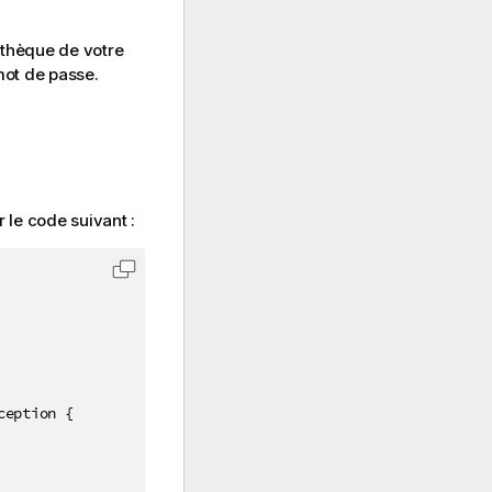
iothèque de votre
 mot de passe.
 le code suivant :
Copier le code dans le Presse-papiers
eption {
