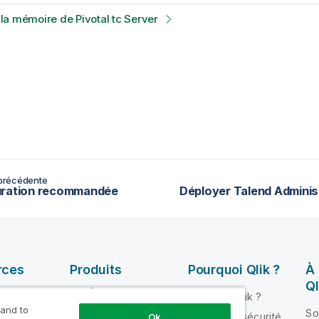
a mémoire de Pivotal tc Server
précédente
uration recommandée
rces
Produits
Pourquoi Qlik ?
À
Ql
INTÉGRATION ET
Pourquoi Qlik ?
QUALITÉ DE
 and to
ik Help
So
Fiabilité et sécurité
Ok
DONNÉES