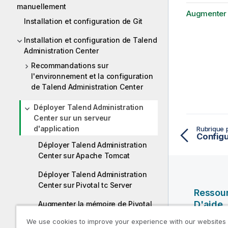
manuellement
Augmenter l
Installation et configuration de Git
Installation et configuration de Talend
Administration Center
Recommandations sur
l'environnement et la configuration
de Talend Administration Center
Déployer Talend Administration
Center sur un serveur
d'application
Rubrique 
Config
Déployer Talend Administration
Center sur Apache Tomcat
Déployer Talend Administration
Center sur Pivotal tc Server
Ressou
D'aide
Augmenter la mémoire de Pivotal
tc Server
We use cookies to improve your experience with our websites
Vidéos Ql