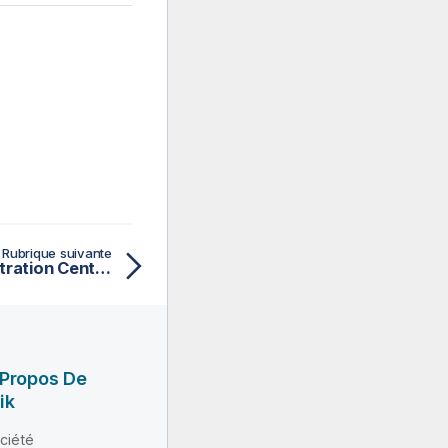
Rubrique suivante
Déployer Talend Administration Center sur Apache Tomcat
 Propos De
ik
ciété