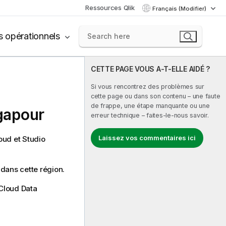
Ressources Qlik
Français (Modifier)
s opérationnels
CETTE PAGE VOUS A-T-ELLE AIDÉ ?
Si vous rencontrez des problèmes sur
cette page ou dans son contenu – une faute
de frappe, une étape manquante ou une
gapour
erreur technique – faites-le-nous savoir.
Laissez vos commentaires ici
loud et
Studio
 dans cette région.
Cloud Data