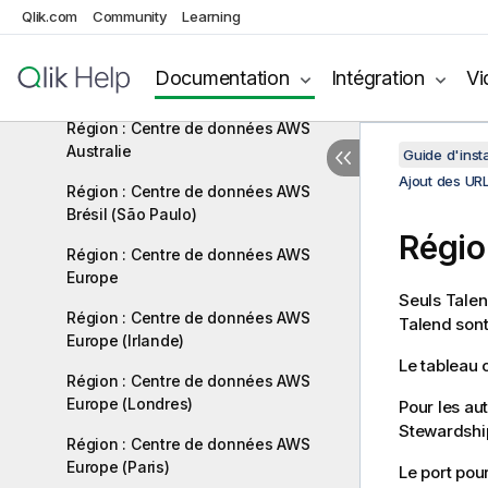
Ajout des URL à votre liste
Qlik.com
Community
Learning
d'autorisation de proxy et pare-feu
Région : Centre de données AWS
Documentation
Intégration
Vi
Asie-Pacifique
Région : Centre de données AWS
Australie
Guide d'inst
Ajout des URL
Région : Centre de données AWS
Brésil (São Paulo)
Régio
Région : Centre de données AWS
Europe
Seuls
Tale
Région : Centre de données AWS
Talend
sont
Europe (Irlande)
Le tableau 
Région : Centre de données AWS
Europe (Londres)
Pour les a
Stewardshi
Région : Centre de données AWS
Europe (Paris)
Le port pou