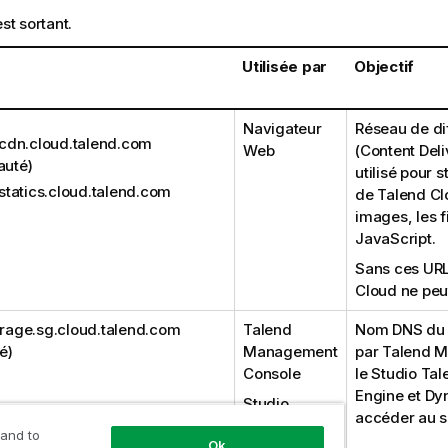
est sortant.
Utilisée par
Objectif
Navigateur
Réseau de di
/cdn.cloud.talend.com
Web
(Content Del
auté)
utilisé pour 
/statics.cloud.talend.com
de
Talend Cl
images, les f
JavaScript.
Sans ces URL
Cloud
ne peu
torage.sg.cloud.talend.com
Talend
Nom DNS du st
é)
Management
par
Talend 
Console
le
Studio Tal
Engine
et
Dy
Studio
accéder au s
Talend
 and to
Ok