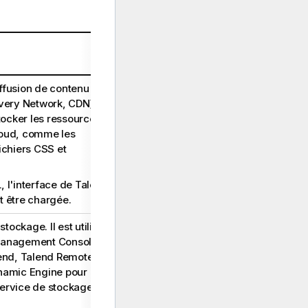
Niveau de
prérequis
ffusion de contenu
Requis
ivery Network, CDN)
stocker les ressources
oud
, comme les
ichiers CSS et
, l'interface de
Talend
t être chargée.
ockage. Il est utilisé
Requis
Management Console
,
end
,
Talend Remote
namic Engine
pour
ervice de stockage.