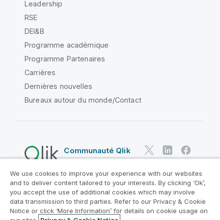
Leadership
RSE
DEI&B
Programme académique
Programme Partenaires
Carrières
Dernières nouvelles
Bureaux autour du monde/Contact
Communauté Qlik
We use cookies to improve your experience with our websites
Contrats juridiques
and to deliver content tailored to your interests. By clicking ‘Ok’,
Conditions d'utilisation des produits
you accept the use of additional cookies which may involve
data transmission to third parties. Refer to our Privacy & Cookie
Legal Policies
Conditions légales
Notice or click ‘More Information’ for details on cookie usage on
Conditions d'utilisation
Marques