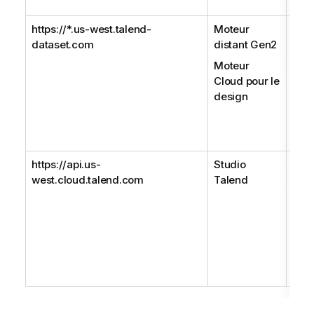
de
Q
https://*.us-west.talend-
Moteur
URL 
dataset.com
distant Gen2
API
acti
Moteur
de 
Cloud pour le
Data
design
Clou
ou
T
Prep
https://api.us-
Studio
Cett
west.cloud.talend.com
Talend
par 
si v
vers
R20
Tal
plus
Qlik
.