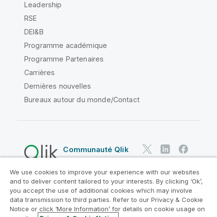
Leadership
RSE
DEI&B
Programme académique
Programme Partenaires
Carrières
Dernières nouvelles
Bureaux autour du monde/Contact
Communauté Qlik
We use cookies to improve your experience with our websites
Contrats juridiques
and to deliver content tailored to your interests. By clicking ‘Ok’,
Conditions d'utilisation des produits
you accept the use of additional cookies which may involve
data transmission to third parties. Refer to our Privacy & Cookie
Legal Policies
Conditions légales
Notice or click ‘More Information’ for details on cookie usage on
Conditions d'utilisation
Marques