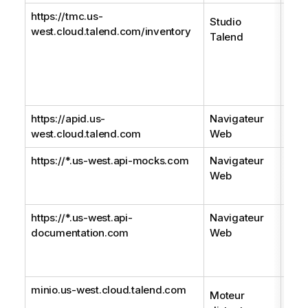
https://tmc.us-
Les
Studio
west.cloud.talend.com/inventory
arte
Talend
sont
Stud
Man
via 
https://apid.us-
Navigateur
URL
west.cloud.talend.com
Web
API 
https://*.us-west.api-mocks.com
Navigateur
Dom
Web
d'A
Desi
https://*.us-west.api-
Navigateur
Doma
documentation.com
Web
doc
Clou
temp
minio.us-west.cloud.talend.com
Util
Moteur
les 