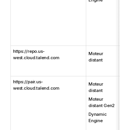
conc
réce
dépl
retr
ou e
métr
exéc
https://repo.us-
Util
Moteur
west.cloud.talend.com
les 
distant
dans
Tal
https://pair.us-
Util
Moteur
west.cloud.talend.com
l'ap
distant
mote
Moteur
tena
distant Gen2
com
éga
Dynamic
info
Engine
conc