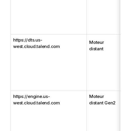
dist
son 
mes
(hea
disp
https://dts.us-
Util
Moteur
west.cloud.talend.com
URL
distant
uniq
pour
cha
fich
depu
ver
https://engine.us-
Moteur
Util
west.cloud.talend.com
distant Gen2
dist
conf
l'au
géné
usag