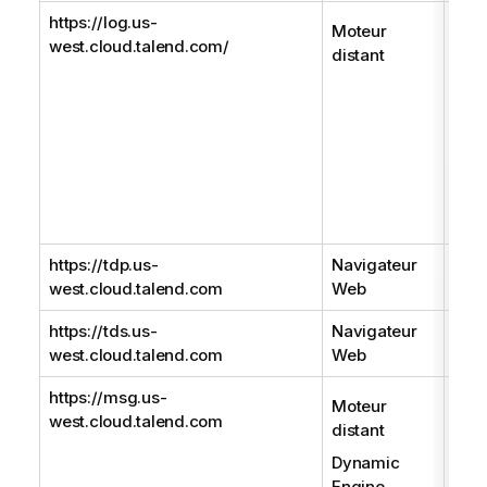
https://log.us-
URL 
Moteur
west.cloud.talend.com/
rece
distant
d'ex
depu
dist
Seul
en v
anté
logs
https://tdp.us-
Navigateur
URL
west.cloud.talend.com
Web
Data
https://tds.us-
Navigateur
URL
west.cloud.talend.com
Web
Data
https://msg.us-
Util
Moteur
west.cloud.talend.com
com
distant
des 
Dynamic
tâch
Engine