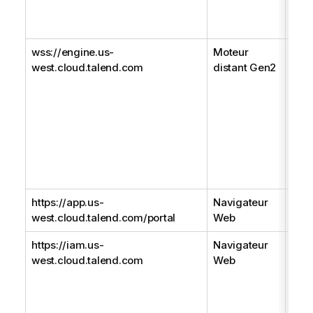
l'ac
Web
wss://engine.us-
Moteur
Mote
west.cloud.talend.com
distant Gen2
util
Web
rece
d'ex
pipe
récu
d'éc
calc
https://app.us-
Navigateur
Port
west.cloud.talend.com/portal
Web
Tal
https://iam.us-
Navigateur
Lor
west.cloud.talend.com
Web
au p
pla
Clo
test