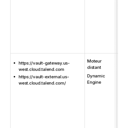
htt
west
Si u
ouve
dire
non,
redi
de c
Moteur
Util
https://vault-gateway.us-
distant
mét
west.cloud.talend.com
comp
Dynamic
https://vault-external.us-
volu
Engine
west.cloud.talend.com/
don
cour
des 
Ce s
égal
util
exéc