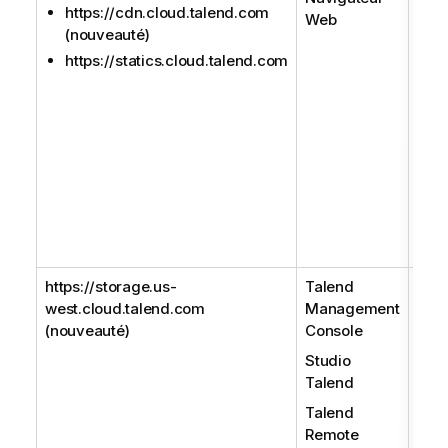
https://cdn.cloud.talend.com
Web
cont
(nouveauté)
Deli
https://statics.cloud.talend.com
util
res
Clo
imag
CSS 
Sans
l'in
Clo
cha
https://storage.us-
Talend
Nom
west.cloud.talend.com
Management
Il es
(nouveauté)
Console
Man
le
S
Studio
Rem
Talend
Dyn
Talend
accé
Remote
stoc