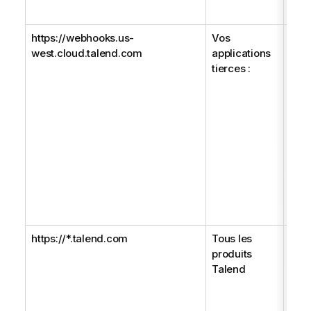
de p
https://webhooks.us-
Vos
Util
west.cloud.talend.com
applications
vos
tierces :
pers
con
Man
et u
prop
tier
Req
lors
de v
util
https://*.talend.com
Tous les
Ass
produits
sans
Talend
nouv
fonc
évol