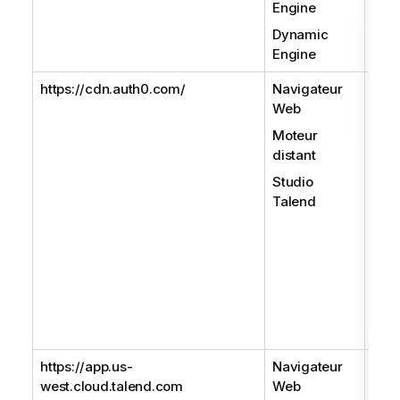
Engine
Dynamic
Engine
https://cdn.auth0.com/
Navigateur
Con
Web
appl
Clo
Moteur
distant
Le
S
néce
Studio
uniq
Talend
l'ex
util
con
Man
par 
Tale
Prep
https://app.us-
Navigateur
URL
west.cloud.talend.com
Web
Man