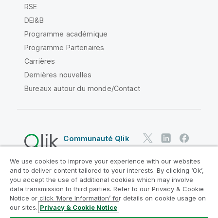
RSE
DEI&B
Programme académique
Programme Partenaires
Carrières
Dernières nouvelles
Bureaux autour du monde/Contact
Communauté Qlik
We use cookies to improve your experience with our websites
Contrats juridiques
and to deliver content tailored to your interests. By clicking ‘Ok’,
Conditions d'utilisation des produits
you accept the use of additional cookies which may involve
data transmission to third parties. Refer to our Privacy & Cookie
Legal Policies
Conditions légales
Notice or click ‘More Information’ for details on cookie usage on
Conditions d'utilisation
Marques
our sites.
Privacy & Cookie Notice