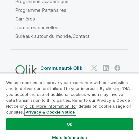
Programme académique
Programme Partenaires
Carrières
Dernières nouvelles
Bureaux autour du monde/Contact
Communauté Qlik
We use cookies to improve your experience with our websites
Contrats juridiques
and to deliver content tailored to your interests. By clicking ‘Ok’,
Conditions d'utilisation des produits
you accept the use of additional cookies which may involve
data transmission to third parties. Refer to our Privacy & Cookie
Legal Policies
Conditions légales
Notice or click ‘More Information’ for details on cookie usage on
Conditions d'utilisation
Marques
our sites.
Privacy & Cookie Notice
Do Not Share My Info
Ok
Copyright © 1993-2026 QlikTech International AB. Tous
droits réservés.
More Information